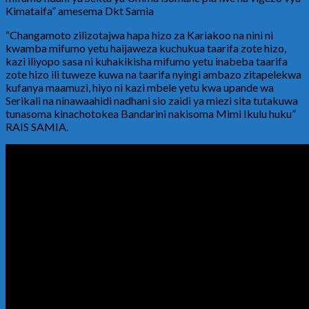
Kimataifa” amesema Dkt Samia
“Changamoto zilizotajwa hapa hizo za Kariakoo na nini ni
kwamba mifumo yetu haijaweza kuchukua taarifa zote hizo,
kazi iliyopo sasa ni kuhakikisha mifumo yetu inabeba taarifa
zote hizo ili tuweze kuwa na taarifa nyingi ambazo zitapelekwa
kufanya maamuzi, hiyo ni kazi mbele yetu kwa upande wa
Serikali na ninawaahidi nadhani sio zaidi ya miezi sita tutakuwa
tunasoma kinachotokea Bandarini nakisoma Mimi Ikulu huku”
RAIS SAMIA.