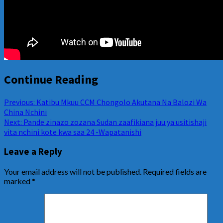
Continue Reading
Previous:
Katibu Mkuu CCM Chongolo Akutana Na Balozi Wa
China Nchini
Next:
Pande zinazo zozana Sudan zaafikiana juu ya usitishaji
vita nchini kote kwa saa 24 -Wapatanishi
Leave a Reply
Your email address will not be published.
Required fields are
marked
*