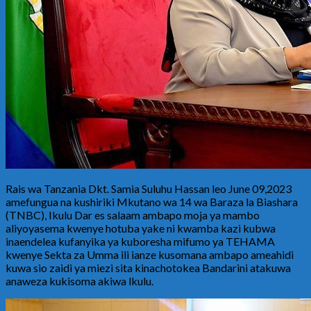
Rais wa Tanzania Dkt. Samia Suluhu Hassan leo June 09,2023
amefungua na kushiriki Mkutano wa 14 wa Baraza la Biashara
(TNBC), Ikulu Dar es salaam ambapo moja ya mambo
aliyoyasema kwenye hotuba yake ni kwamba kazi kubwa
inaendelea kufanyika ya kuboresha mifumo ya TEHAMA
kwenye Sekta za Umma ili ianze kusomana ambapo ameahidi
kuwa sio zaidi ya miezi sita kinachotokea Bandarini atakuwa
anaweza kukisoma akiwa lkulu.