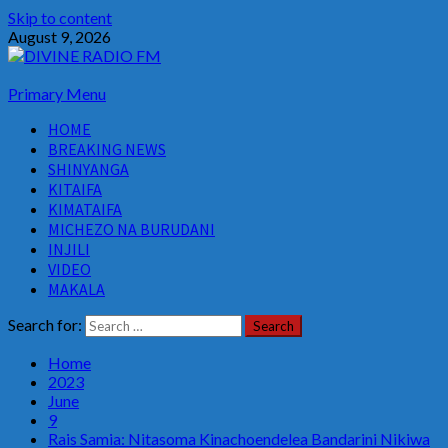
Skip to content
August 9, 2026
Primary Menu
HOME
BREAKING NEWS
SHINYANGA
KITAIFA
KIMATAIFA
MICHEZO NA BURUDANI
INJILI
VIDEO
MAKALA
Search for:
Home
2023
June
9
Rais Samia: Nitasoma Kinachoendelea Bandarini Nikiwa