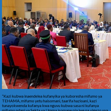
“Kazi kubwa inaendelea kufanyika ya kuboresha mifumo ya
TEHAMA, mifumo yetu haisomani, taarifa hazioani, kazi
tunayokwenda kufanya kwa nguvu kubwa sasa ni kufanya
mifumo ndani ya Sekta ya Umma isomane pia iwe na vigezo vya