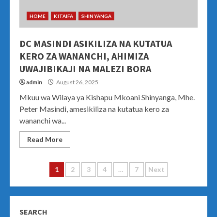
HOME
KITAIFA
SHINYANGA
DC MASINDI ASIKILIZA NA KUTATUA
KERO ZA WANANCHI, AHIMIZA
UWAJIBIKAJI NA MALEZI BORA
admin
August 26, 2025
Mkuu wa Wilaya ya Kishapu Mkoani Shinyanga, Mhe.
Peter Masindi, amesikiliza na kutatua kero za
wananchi wa...
Read More
Posts
1
2
3
4
…
7
Next
navigation
SEARCH