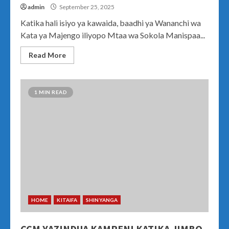
admin
September 25, 2025
Katika hali isiyo ya kawaida, baadhi ya Wananchi wa
Kata ya Majengo iliyopo Mtaa wa Sokola Manispaa...
Read More
1 MIN READ
HOME
KITAIFA
SHINYANGA
CCM YAZINDUA KAMPENI KATIKA JIMBO