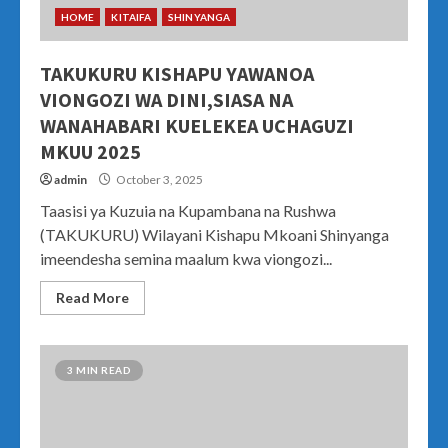
HOME
KITAIFA
SHINYANGA
TAKUKURU KISHAPU YAWANOA
VIONGOZI WA DINI,SIASA NA
WANAHABARI KUELEKEA UCHAGUZI
MKUU 2025
admin
October 3, 2025
Taasisi ya Kuzuia na Kupambana na Rushwa
(TAKUKURU) Wilayani Kishapu Mkoani Shinyanga
imeendesha semina maalum kwa viongozi...
Read More
3 MIN READ