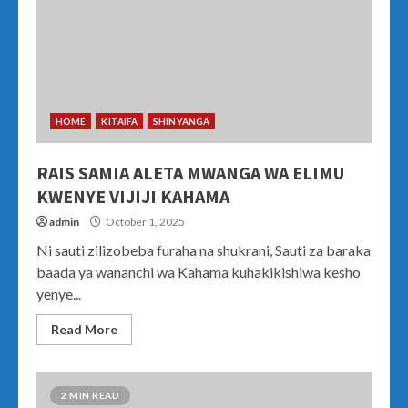
HOME
KITAIFA
SHINYANGA
RAIS SAMIA ALETA MWANGA WA ELIMU
KWENYE VIJIJI KAHAMA
admin
October 1, 2025
Ni sauti zilizobeba furaha na shukrani, Sauti za baraka
baada ya wananchi wa Kahama kuhakikishiwa kesho
yenye...
Read More
2 MIN READ