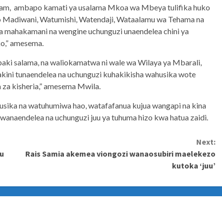
laam, ambapo kamati ya usalama Mkoa wa Mbeya tulifika huko
 Madiwani, Watumishi, Watendaji, Wataalamu wa Tehama na
a mahakamani na wengine uchunguzi unaendelea chini ya
ko,” amesema.
baki salama, na waliokamatwa ni wale wa Wilaya ya Mbarali,
 lakini tunaendelea na uchunguzi kuhakikisha wahusika wote
za kisheria,” amesema Mwila.
ika na watuhumiwa hao, watafafanua kujua wangapi na kina
anaendelea na uchunguzi juu ya tuhuma hizo kwa hatua zaidi.
Next:
fu
Rais Samia akemea viongozi wanaosubiri maelekezo
kutoka ‘juu’