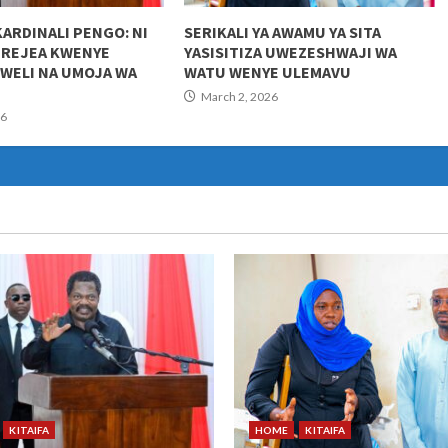
KARDINALI PENGO: NI
SERIKALI YA AWAMU YA SITA
UREJEA KWENYE
YASISITIZA UWEZESHWAJI WA
KWELI NA UMOJA WA
WATU WENYE ULEMAVU
March 2, 2026
26
KITAIFA
HOME
KITAIFA