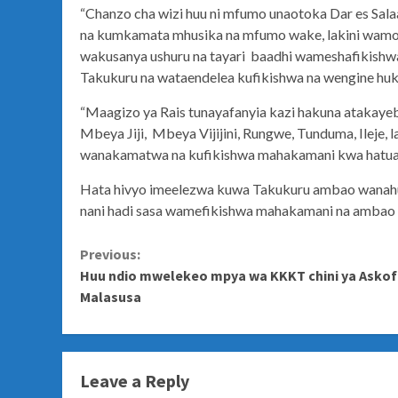
“Chanzo cha wizi huu ni mfumo unaotoka Dar es Sa
na kumkamata mhusika na mfumo wake, lakini wamo
wakusanya ushuru na tayari baadhi wameshafikishw
Takukuru na wataendelea kufikishwa na wengine hu
“Maagizo ya Rais tunayafanyia kazi hakuna atakaye
Mbeya Jiji, Mbeya Vijijini, Rungwe, Tunduma, Ileje,
wanakamatwa na kufikishwa mahakamani kwa hatua 
Hata hivyo imeelezwa kuwa Takukuru ambao wanahus
nani hadi sasa wamefikishwa mahakamani na ambao w
Continue
Previous:
Huu ndio mwelekeo mpya wa KKKT chini ya Asko
Reading
Malasusa
Leave a Reply