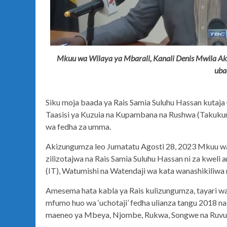
Mkuu wa Wilaya ya Mbarali, Kanali Denis Mwila Aki
uba
Siku moja baada ya Rais Samia Suluhu Hassan kutaja
Taasisi ya Kuzuia na Kupambana na Rushwa (Takukur
wa fedha za umma.
Akizungumza leo Jumatatu Agosti 28, 2023 Mkuu wa
zilizotajwa na Rais Samia Suluhu Hassan ni za kw
(IT), Watumishi na Watendaji wa kata wanashikiliw
Amesema hata kabla ya Rais kulizungumza, tayari wa
mfumo huo wa ‘uchotaji’ fedha ulianza tangu 2018 na
maeneo ya Mbeya, Njombe, Rukwa, Songwe na Ruv