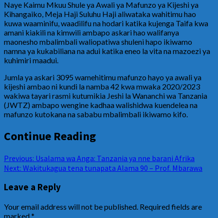
Naye Kaimu Mkuu Shule ya Awali ya Mafunzo ya Kijeshi ya
Kihangaiko, Meja Haji Suluhu Haji aliwataka wahitimu hao
kuwa waaminifu, waadilifu na hodari katika kujenga Taifa kwa
amani kiakili na kimwili ambapo askari hao walifanya
maonesho mbalimbali waliopatiwa shuleni hapo ikiwamo
namna ya kukabiliana na adui katika eneo la vita na mazoezi ya
kuhimiri maadui.
Jumla ya askari 3095 wamehitimu mafunzo hayo ya awali ya
kijeshi ambao ni kundi la namba 42 kwa mwaka 2020/2023
wakiwa tayari rasmi kutumikia Jeshi la Wananchi wa Tanzania
(JWTZ) ambapo wengine kadhaa walishidwa kuendelea na
mafunzo kutokana na sababu mbalimbali ikiwamo kifo.
Continue Reading
Previous:
Usalama wa Anga: Tanzania ya nne barani Afrika
Next:
Wakitukagua tena tunapata Alama 90 – Prof. Mbarawa
Leave a Reply
Your email address will not be published.
Required fields are
marked
*