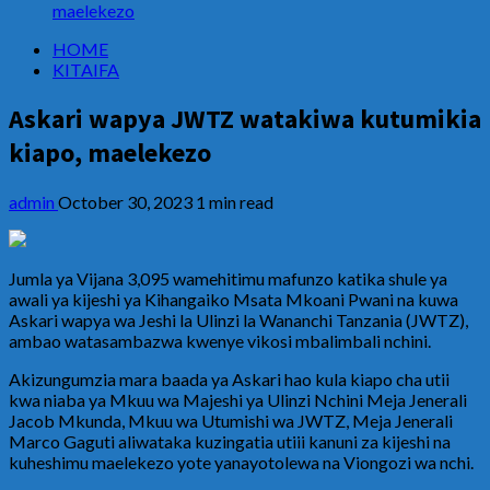
maelekezo
HOME
KITAIFA
Askari wapya JWTZ watakiwa kutumikia
kiapo, maelekezo
admin
October 30, 2023
1 min read
Jumla ya Vijana 3,095 wamehitimu mafunzo katika shule ya
awali ya kijeshi ya Kihangaiko Msata Mkoani Pwani na kuwa
Askari wapya wa Jeshi la Ulinzi la Wananchi Tanzania (JWTZ),
ambao watasambazwa kwenye vikosi mbalimbali nchini.
Akizungumzia mara baada ya Askari hao kula kiapo cha utii
kwa niaba ya Mkuu wa Majeshi ya Ulinzi Nchini Meja Jenerali
Jacob Mkunda, Mkuu wa Utumishi wa JWTZ, Meja Jenerali
Marco Gaguti aliwataka kuzingatia utiii kanuni za kijeshi na
kuheshimu maelekezo yote yanayotolewa na Viongozi wa nchi.