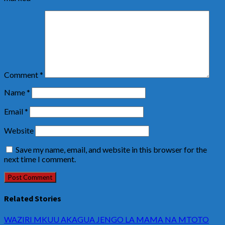
Comment
*
Name
*
Email
*
Website
Save my name, email, and website in this browser for the
next time I comment.
Related Stories
WAZIRI MKUU AKAGUA JENGO LA MAMA NA MTOTO