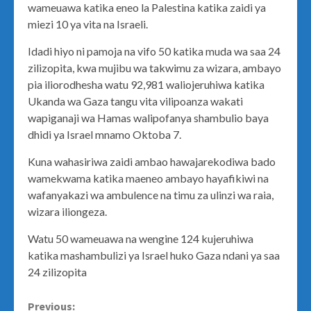
wameuawa katika eneo la Palestina katika zaidi ya
miezi 10 ya vita na Israeli.
Idadi hiyo ni pamoja na vifo 50 katika muda wa saa 24
zilizopita, kwa mujibu wa takwimu za wizara, ambayo
pia iliorodhesha watu 92,981 waliojeruhiwa katika
Ukanda wa Gaza tangu vita vilipoanza wakati
wapiganaji wa Hamas walipofanya shambulio baya
dhidi ya Israel mnamo Oktoba 7.
Kuna wahasiriwa zaidi ambao hawajarekodiwa bado
wamekwama katika maeneo ambayo hayafikiwi na
wafanyakazi wa ambulence na timu za ulinzi wa raia,
wizara iliongeza.
Watu 50 wameuawa na wengine 124 kujeruhiwa
katika mashambulizi ya Israel huko Gaza ndani ya saa
24 zilizopita
Continue
Previous: