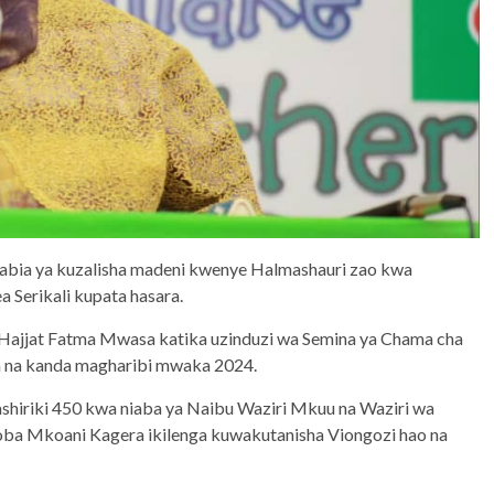
abia ya kuzalisha madeni kwenye Halmashauri zao kwa
 Serikali kupata hasara.
ajjat Fatma Mwasa katika uzinduzi wa Semina ya Chama cha
a na kanda magharibi mwaka 2024.
 washiriki 450 kwa niaba ya Naibu Waziri Mkuu na Waziri wa
oba Mkoani Kagera ikilenga kuwakutanisha Viongozi hao na