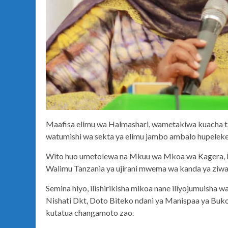
Maafisa elimu wa Halmashari, wametakiwa kuacha t
watumishi wa sekta ya elimu jambo ambalo hupelekea
Wito huo umetolewa na Mkuu wa Mkoa wa Kagera, H
Walimu Tanzania ya ujirani mwema wa kanda ya ziw
Semina hiyo, ilishirikisha mikoa nane iliyojumuisha
Nishati Dkt, Doto Biteko ndani ya Manispaa ya Buk
kutatua changamoto zao.