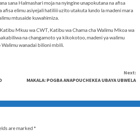
ana sana Halmashari moja na nyingine unapokutana na afisa
fisa elimu asiyejali hatiliii uzito utakuta lundo la madeni mara
limu mtusaide kuwahimiza.
 ya Katibu Mkuu wa CWT, Katibu wa Chama cha Walimu Mkoa wa
nakabiliwa na changamoto ya kikokotoo, madeni ya walimu
alimu wanadai bilioni mbili.
Next:
O
MAKALA: POGBA ANAPOUCHEKEA UBAYA UBWELA
ields are marked
*