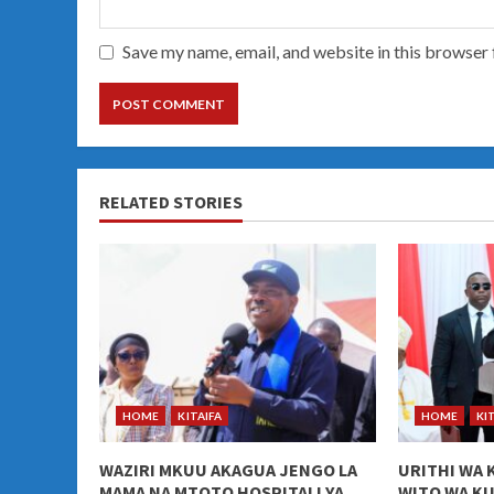
Save my name, email, and website in this browser 
RELATED STORIES
HOME
KITAIFA
HOME
KI
WAZIRI MKUU AKAGUA JENGO LA
URITHI WA 
MAMA NA MTOTO HOSPITALI YA
WITO WA K