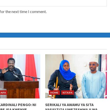
for the next time I comment.
TAIFA
HOME
KITAIFA
KARDINALI PENGO: NI
SERIKALI YA AWAMU YA SITA
UREJEA KWENYE
YASISITIZA UWEZESHWAJI WA