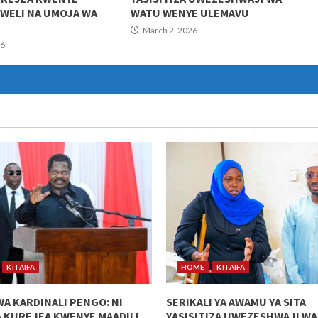
KWELI NA UMOJA WA
WATU WENYE ULEMAVU
March 2, 2026
26
KITAIFA
HOME
KITAIFA
WA KARDINALI PENGO: NI
SERIKALI YA AWAMU YA SITA
 KUREJEA KWENYE MAADILI,
YASISITIZA UWEZESHWAJI W