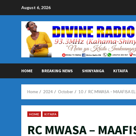
Skip
August 6, 2026
to
content
HOME
BREAKING NEWS
SHINYANGA
KITAIFA
Home
2024
October
10
RC MWASA – MAAFISA EL
HOME
KITAIFA
RC MWASA – MAAFI