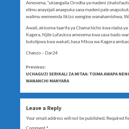
Amesema, “ukiangalia Orodha ya madeni zinatofauti
elimu anayejali anaepuka sana madeni pale unapokuta a
walimu wemeenda likizo wengine wanahamishwa, Wa
Awali, akisoma taarifa ya Chama hicho kwa niaba
Kagera, Njile Lufasinza amesema kwa sasa bado wa
kutolipwa kwa wakati, hasa Mkoa wa Kagera ambao W
Chanzo – Dar24
Continue
Previous:
UCHAGUZI SERIKALI ZA MITAA: TOIMA AWAPA NEN
Reading
WANANCHI MANYARA
Leave a Reply
Your email address will not be published.
Required f
Comment
*