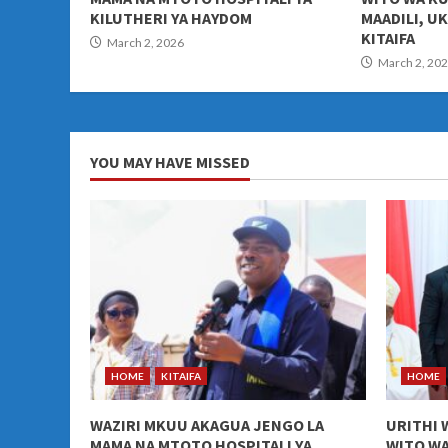
KILUTHERI YA HAYDOM
MAADILI, U
KITAIFA
March 2, 2026
March 2, 20
YOU MAY HAVE MISSED
HOME
KITAIFA
HOME
WAZIRI MKUU AKAGUA JENGO LA
URITHI 
MAMA NA MTOTO HOSPITALI YA
WITO WA