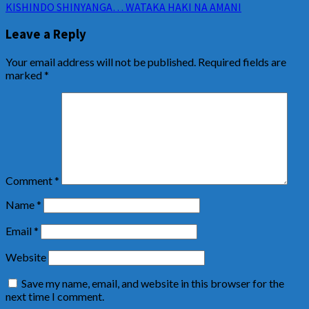
KISHINDO SHINYANGA… WATAKA HAKI NA AMANI
Leave a Reply
Your email address will not be published.
Required fields are
marked
*
Comment
*
Name
*
Email
*
Website
Save my name, email, and website in this browser for the
next time I comment.