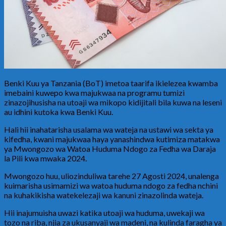
Benki Kuu ya Tanzania (BoT) imetoa taarifa ikielezea kwamba
imebaini kuwepo kwa majukwaa na programu tumizi
zinazojihusisha na utoaji wa mikopo kidijitali bila kuwa na leseni
au idhini kutoka kwa Benki Kuu.
Hali hii inahatarisha usalama wa wateja na ustawi wa sekta ya
kifedha, kwani majukwaa haya yanashindwa kutimiza matakwa
ya Mwongozo wa Watoa Huduma Ndogo za Fedha wa Daraja
la Pili kwa mwaka 2024.
Mwongozo huu, uliozinduliwa tarehe 27 Agosti 2024, unalenga
kuimarisha usimamizi wa watoa huduma ndogo za fedha nchini
na kuhakikisha watekelezaji wa kanuni zinazolinda wateja.
Hii inajumuisha uwazi katika utoaji wa huduma, uwekaji wa
tozo na riba, njia za ukusanyaji wa madeni, na kulinda faragha ya