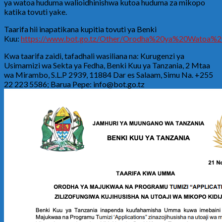
ya watoa huduma walioidhinishwa kutoa huduma za mikopo
katika tovuti yake.
Taarifa hii inapatikana kupitia tovuti ya Benki
Kuu:
https://www.bot.go.tz/Other/Orodha%20ya%20Watoa
Kwa taarifa zaidi, tafadhali wasiliana na: Kurugenzi ya
Usimamizi wa Sekta ya Fedha, Benki Kuu ya Tanzania, 2 Mtaa
wa Mirambo, S.L.P 2939, 11884 Dar es Salaam, Simu Na. +255
22 223 5586; Barua Pepe: info@bot.go.tz