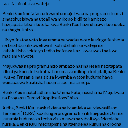
taarifa binafsi za wateja.
Benki Kuu imefafanua kwamba majukwaa na programu tumizi
zinazohusishwa na utoaji wa mikopo kidijitali ambazo
hazijapata kibali kutoka kwa Benki Kuu haziruhusiwi kuendelea
na shughuli hizo.
Hivyo, inatoa wito kwa umma na wadau wote kuzingatia sheria
na taratibu zilizowekwa ili kulinda haki za wateja na
kuhakikisha sekta ya fedha inafanya kazi kwa uwazi na kwa
maslahi ya wote.
Majukwaa na programu hizo ambazo hazina leseni hazitapata
idhini ya kuendelea kutoa huduma za mikopo kidijitali, na Benki
Kuu ya Tanzania inasisitiza kwamba watoa huduma hawa
wanapaswa kusitisha huduma zao mara moja.
Benki Kuu inautahadharisha Umma kutojihusisha na Majukwaa
na Progamu Tumizi “Applications” hizo.
Aidha, Benki Kuu inashirikiana na Mamlaka ya Mawasiliano
Tanzania (TCRA) kuzifungia programu hizi ili kuepusha Umma
kutumia huduma za fedha zisizokuwa na vibali vya Mamlaka
husika. Benki Kuu imechapisha na itaendelea kuhuisha orodha