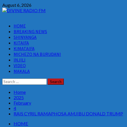
Skip
August 6, 2026
to
content
Primary
HOME
Menu
BREAKING NEWS
SHINYANGA
KITAIFA
KIMATAIFA
MICHEZO NA BURUDANI
INJILI
VIDEO
MAKALA
Search
for:
Home
2025
February
4
RAIS CYRIL RAMAPHOSA AMJIBU DONALD TRUMP
HOME