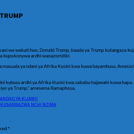
 TRUMP
ani wa wakati huo, Donald Trump, baada ya Trump kutangaza kusit
 kupokonywa ardhi wanazomiliki.
asuala ya ndani ya Afrika Kusini kwa kuwa hayamhusu. Amesisitiza
 nini kuhusu ardhi ya Afrika Kusini kwa sababu hajawahi kuwa hapa.
a, siyo ya Trump,” amesema Ramaphosa.
ANDAO YA KIJAMII
 KUSAMBAZWA NCHI NZIMA
rked
*