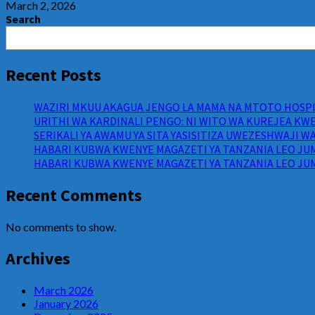
March 2, 2026
Search
Recent Posts
WAZIRI MKUU AKAGUA JENGO LA MAMA NA MTOTO HOSPIT
URITHI WA KARDINALI PENGO: NI WITO WA KUREJEA KWE
SERIKALI YA AWAMU YA SITA YASISITIZA UWEZESHWAJI 
HABARI KUBWA KWENYE MAGAZETI YA TANZANIA LEO JUM
HABARI KUBWA KWENYE MAGAZETI YA TANZANIA LEO JUM
Recent Comments
No comments to show.
Archives
March 2026
January 2026