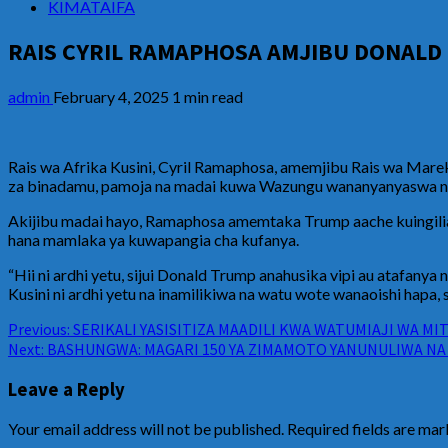
KIMATAIFA
RAIS CYRIL RAMAPHOSA AMJIBU DONALD
admin
February 4, 2025
1 min read
Rais wa Afrika Kusini, Cyril Ramaphosa, amemjibu Rais wa Marek
za binadamu, pamoja na madai kuwa Wazungu wananyanyaswa na
Akijibu madai hayo, Ramaphosa amemtaka Trump aache kuingilia m
hana mamlaka ya kuwapangia cha kufanya.
“Hii ni ardhi yetu, sijui Donald Trump anahusika vipi au atafanya
Kusini ni ardhi yetu na inamilikiwa na watu wote wanaoishi hap
Continue
Previous:
SERIKALI YASISITIZA MAADILI KWA WATUMIAJI WA MIT
Next:
BASHUNGWA: MAGARI 150 YA ZIMAMOTO YANUNULIWA NA
Reading
Leave a Reply
Your email address will not be published.
Required fields are ma