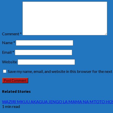
Comment
*
Name
*
Email
*
Website
Save my name, email, and website in this browser for the nex
Related Stories
WAZIRI MKUU AKAGUA JENGO LA MAMA NA MTOTO HOSP
1 min read