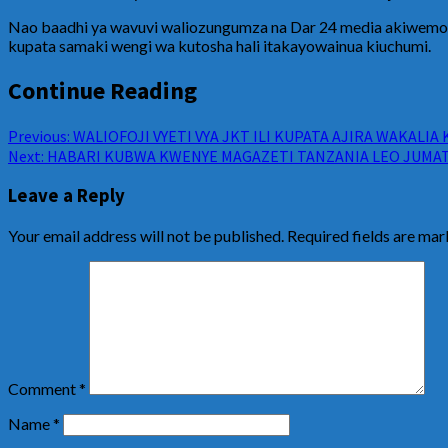
Nao baadhi ya wavuvi waliozungumza na Dar 24 media akiwemo A
kupata samaki wengi wa kutosha hali itakayowainua kiuchumi.
Continue Reading
Previous:
WALIOFOJI VYETI VYA JKT ILI KUPATA AJIRA WAKALIA 
Next:
HABARI KUBWA KWENYE MAGAZETI TANZANIA LEO JUMATA
Leave a Reply
Your email address will not be published.
Required fields are ma
Comment
*
Name
*