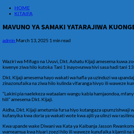
HOME
KITAIFA
MAVUNO YA SAMAKI YATARAJIWA KUONGE
admin
March 13, 2025
1 min read
Waziri wa Mifugo na Uvuvi, Dkt. Ashatu Kijaji amesema kuwa zo
kwenye ziwa hilo kutoka Tani 1 inayovunwa hivi sasa hadi tani 13
Dkt. Kijaji amesema hayo wakati wa hafla ya uzinduzi wa upand
zinazonufaika na ziwa hilo kulinda vifaranga hivyo ili waweze k
“Lakini pia naelekeza wataalam wangu kabla hamjaondoa, mfanye
hili” amesema Dkt. Kijaji.
Aidha, Dkt. Kijaji ametumia fursa hiyo kutangaza upumzishwaji wa
kufanyika kwa doria ya wakati wote kwa ajili ya ulinzi wa rasilima
Kwa upande wake Diwani wa Kata ya Kaibanja Jasson Rwankomezi 
wameamua kwa hiyari zoezi hilo ili waweze kunufaika kijamii na