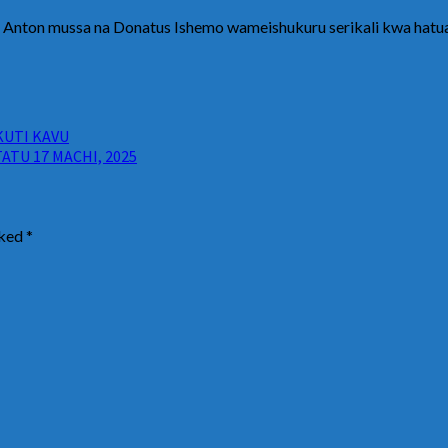
nton mussa na Donatus Ishemo wameishukuru serikali kwa hatua h
KUTI KAVU
TU 17 MACHI, 2025
rked
*