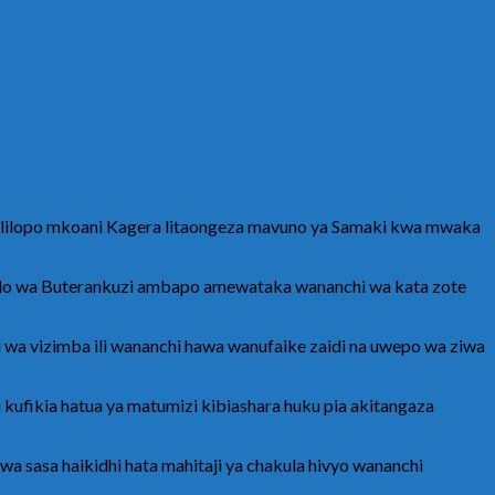
 lililopo mkoani Kagera litaongeza mavuno ya Samaki kwa mwaka
mwalo wa Buterankuzi ambapo amewataka wananchi wa kata zote
 wa vizimba ili wananchi hawa wanufaike zaidi na uwepo wa ziwa
i kufikia hatua ya matumizi kibiashara huku pia akitangaza
 sasa haikidhi hata mahitaji ya chakula hivyo wananchi