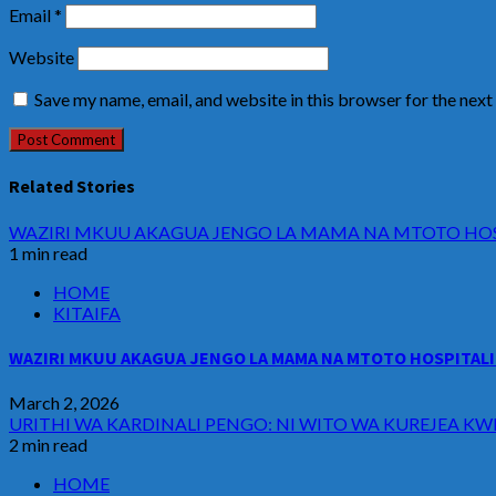
Email
*
Website
Save my name, email, and website in this browser for the nex
Related Stories
WAZIRI MKUU AKAGUA JENGO LA MAMA NA MTOTO HOSP
1 min read
HOME
KITAIFA
WAZIRI MKUU AKAGUA JENGO LA MAMA NA MTOTO HOSPITALI 
March 2, 2026
URITHI WA KARDINALI PENGO: NI WITO WA KUREJEA KW
2 min read
HOME