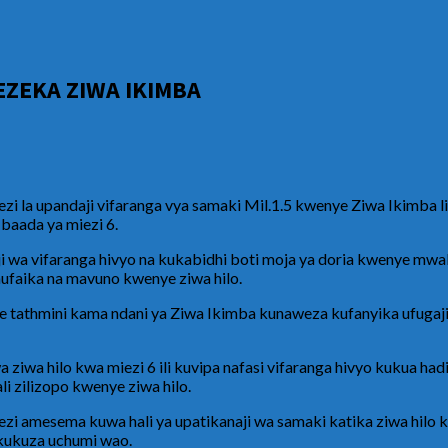
ZEKA ZIWA IKIMBA
ezi la upandaji vifaranga vya samaki Mil.1.5 kwenye Ziwa Ikimba
 baada ya miezi 6.
aji wa vifaranga hivyo na kukabidhi boti moja ya doria kwenye 
unufaika na mavuno kwenye ziwa hilo.
 tathmini kama ndani ya Ziwa Ikimba kunaweza kufanyika ufugaji
 ziwa hilo kwa miezi 6 ili kuvipa nafasi vifaranga hivyo kukua had
li zilizopo kwenye ziwa hilo.
amesema kuwa hali ya upatikanaji wa samaki katika ziwa hilo kwa
 kukuza uchumi wao.