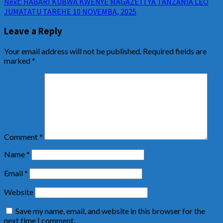
Next:
HABARI KUBWA KWENYE MAGAZETI YA TANZANIA LEO
JUMATATU TAREHE 10 NOVEMBA, 2025
Leave a Reply
Your email address will not be published.
Required fields are
marked
*
Comment
*
Name
*
Email
*
Website
Save my name, email, and website in this browser for the
next time I comment.