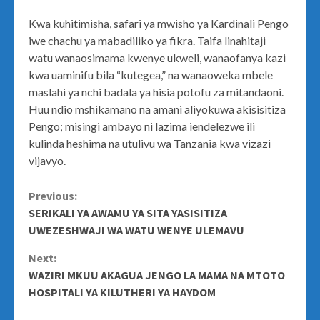
Kwa kuhitimisha, safari ya mwisho ya Kardinali Pengo
iwe chachu ya mabadiliko ya fikra. Taifa linahitaji
watu wanaosimama kwenye ukweli, wanaofanya kazi
kwa uaminifu bila “kutegea,” na wanaoweka mbele
maslahi ya nchi badala ya hisia potofu za mitandaoni.
Huu ndio mshikamano na amani aliyokuwa akisisitiza
Pengo; misingi ambayo ni lazima iendelezwe ili
kulinda heshima na utulivu wa Tanzania kwa vizazi
vijavyo.
Continue
Previous:
SERIKALI YA AWAMU YA SITA YASISITIZA
Reading
UWEZESHWAJI WA WATU WENYE ULEMAVU
Next:
WAZIRI MKUU AKAGUA JENGO LA MAMA NA MTOTO
HOSPITALI YA KILUTHERI YA HAYDOM