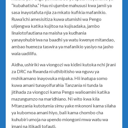
“kubahatisha.” Huu ni ujumbe mahususi kwa jamii ya
sasa inayotafuta njia za mkato kufikia mafanikio.
Ruwa’ichi amesisitiza kuwa utumishi wa Pengo
ulijengwa katika kujitoa na kujisadaka, jambo
linalotofautiana na maisha ya kudhania
yanayohubiriwa na baadhi ya watu kwenye mitandao,
ambao hueneza taswira ya mafanikio yasiyo na jasho
wala uadilifu.
Aidha, ushiriki wa viongozi wa kidini kutoka nchi jirani
za DRC na Rwanda ni uthibitisho wa nguvu ya
mshikamano inayovuka mipaka. Hii inatupa somo
kuwa amani tunayoifurahia Tanzania ni tunda la
jitihada za viongozi kama Pengo walioamini katika
mazungumzo na maridhiano. Ni wito kwa kila
Mtanzania kutotumia simu yake mkononi kama silaha
ya kubomoa amani hiyo, bali kama chombo cha
kuhubiri umoja na upendo miongoni mwa watu wa
imani na itikadi tofauti.