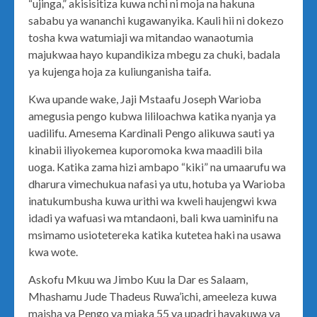
“ujinga,” akisisitiza kuwa nchi ni moja na hakuna
sababu ya wananchi kugawanyika. Kauli hii ni dokezo
tosha kwa watumiaji wa mitandao wanaotumia
majukwaa hayo kupandikiza mbegu za chuki, badala
ya kujenga hoja za kuliunganisha taifa.
Kwa upande wake, Jaji Mstaafu Joseph Warioba
amegusia pengo kubwa lililoachwa katika nyanja ya
uadilifu. Amesema Kardinali Pengo alikuwa sauti ya
kinabii iliyokemea kuporomoka kwa maadili bila
uoga. Katika zama hizi ambapo “kiki” na umaarufu wa
dharura vimechukua nafasi ya utu, hotuba ya Warioba
inatukumbusha kuwa urithi wa kweli haujengwi kwa
idadi ya wafuasi wa mtandaoni, bali kwa uaminifu na
msimamo usiotetereka katika kutetea haki na usawa
kwa wote.
Askofu Mkuu wa Jimbo Kuu la Dar es Salaam,
Mhashamu Jude Thadeus Ruwa’ichi, ameeleza kuwa
maisha ya Pengo ya miaka 55 ya upadri hayakuwa ya