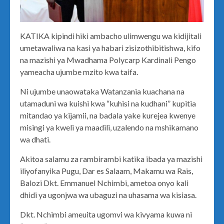
KATIKA kipindi hiki ambacho ulimwengu wa kidijitali
umetawaliwa na kasi ya habari zisizothibitishwa, kifo
na mazishi ya Mwadhama Polycarp Kardinali Pengo
yameacha ujumbe mzito kwa taifa.
Ni ujumbe unaowataka Watanzania kuachana na
utamaduni wa kuishi kwa “kuhisi na kudhani” kupitia
mitandao ya kijamii, na badala yake kurejea kwenye
misingi ya kweli ya maadili, uzalendo na mshikamano
wa dhati.
Akitoa salamu za rambirambi katika ibada ya mazishi
iliyofanyika Pugu, Dar es Salaam, Makamu wa Rais,
Balozi Dkt. Emmanuel Nchimbi, ametoa onyo kali
dhidi ya ugonjwa wa ubaguzi na uhasama wa kisiasa.
Dkt. Nchimbi ameuita ugomvi wa kivyama kuwa ni