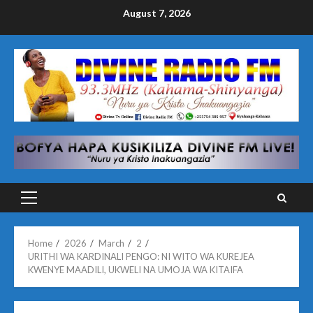
Skip
August 7, 2026
to
content
Primary
Menu
Home
2026
March
2
URITHI WA KARDINALI PENGO: NI WITO WA KUREJEA
KWENYE MAADILI, UKWELI NA UMOJA WA KITAIFA