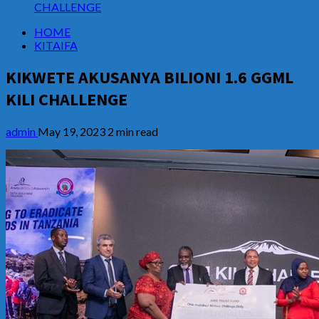
CHALLENGE
HOME
KITAIFA
KIKWETE AKUSANYA BILIONI 1.6 GGML
KILI CHALLENGE
admin
May 19, 2023
2 min read