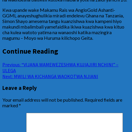
Kwa upande wake Makamu Rais wa AngloGold Ashanti-
GGML anayeshughulikia miradi endelevu Ghana na Tanzania,
Simon Shayo amesema tangu kuanzishwa kwa kampeni hiyo
makundi mbalimbali yamefaidika ikiwa kuazishwa kwa kituo
cha kulea watoto yatima na wanaoshi katika mazingira
magumu – Moyo wa Huruma kilichopo Geita.
Continue Reading
Previous:
“VIJANA WAMEWEZESHWA KUJIAJIRI NCHINI” –
ULEGA
Next:
MWILI WA KICHANGA WAOKOTWA NJIANI
Leave a Reply
Your email address will not be published.
Required fields are
marked
*