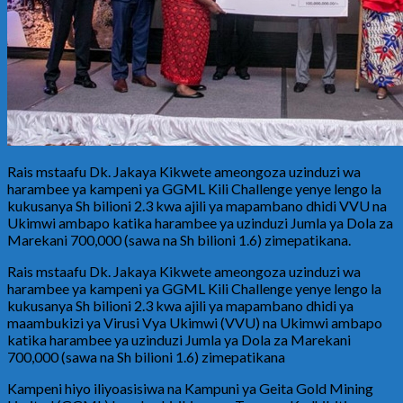
Rais mstaafu Dk. Jakaya Kikwete ameongoza uzinduzi wa
harambee ya kampeni ya GGML Kili Challenge yenye lengo la
kukusanya Sh bilioni 2.3 kwa ajili ya mapambano dhidi VVU na
Ukimwi ambapo katika harambee ya uzinduzi Jumla ya Dola za
Marekani 700,000 (sawa na Sh bilioni 1.6) zimepatikana.
Rais mstaafu Dk. Jakaya Kikwete ameongoza uzinduzi wa
harambee ya kampeni ya GGML Kili Challenge yenye lengo la
kukusanya Sh bilioni 2.3 kwa ajili ya mapambano dhidi ya
maambukizi ya Virusi Vya Ukimwi (VVU) na Ukimwi ambapo
katika harambee ya uzinduzi Jumla ya Dola za Marekani
700,000 (sawa na Sh bilioni 1.6) zimepatikana
Kampeni hiyo iliyoasisiwa na Kampuni ya Geita Gold Mining