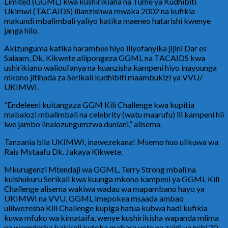
Limited (GGML) kwa kushirikiana na Tume ya Kudhibiti
Ukimwi (TACAIDS) ilianzishwa mwaka 2002 na kufikia
makundi mbalimbali yaliyo katika maeneo hatarishi kwenye
janga hilo.
Akizunguma katika harambee hiyo iliyofanyika jijini Dar es
Salaam, Dk. Kikwete aliipongeza GGML na TACAIDS kwa
ushirikiano walioufanya na kuanzisha kampeni hiyo inayounga
mkono jitihada za Serikali kudhibiti maambukizi ya VVU/
UKIMWI.
“Endeleeni kuitangaza GGM Kili Challenge kwa kupitia
mabalozi mbalimbali na celebrity (watu maarufu) ili kampeni hii
iwe jambo linalozungumzwa duniani,” alisema.
Tanzania bila UKIMWI, inawezekana! Msemo huo ulikuwa wa
Rais Mstaafu Dk. Jakaya Kikwete.
Mkurugenzi Mtendaji wa GGML, Terry Strong mbali na
kuishukuru Serikali kwa kuunga mkono kampeni ya GGML Kili
Challenge alisema wakiwa wadau wa mapambano hayo ya
UKIMWI na VVU, GGML imepokea msaada ambao
uliiwezesha Kili Challenge kupiga hatua kubwa hadi kufikia
kuwa mfuko wa kimataifa, wenye kushirikisha wapanda mlima
na waendesha baiskeli kutoka mabara yote na zaidi ya nchi 20.