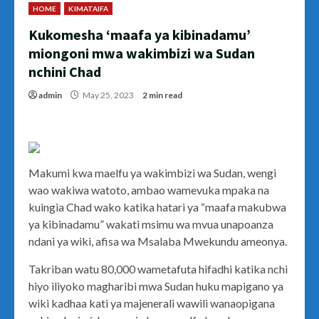
HOME
KIMATAIFA
Kukomesha ‘maafa ya kibinadamu’
miongoni mwa wakimbizi wa Sudan
nchini Chad
admin
May 25, 2023
2 min read
Makumi kwa maelfu ya wakimbizi wa Sudan, wengi
wao wakiwa watoto, ambao wamevuka mpaka na
kuingia Chad wako katika hatari ya “maafa makubwa
ya kibinadamu” wakati msimu wa mvua unapoanza
ndani ya wiki, afisa wa Msalaba Mwekundu ameonya.
Takriban watu 80,000 wametafuta hifadhi katika nchi
hiyo iliyoko magharibi mwa Sudan huku mapigano ya
wiki kadhaa kati ya majenerali wawili wanaopigana