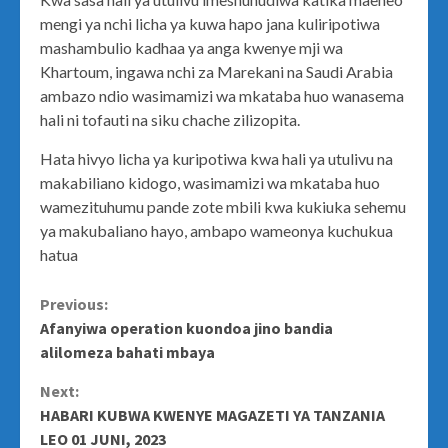
mengi ya nchi licha ya kuwa hapo jana kuliripotiwa
mashambulio kadhaa ya anga kwenye mji wa
Khartoum, ingawa nchi za Marekani na Saudi Arabia
ambazo ndio wasimamizi wa mkataba huo wanasema
hali ni tofauti na siku chache zilizopita.
Hata hivyo licha ya kuripotiwa kwa hali ya utulivu na
makabiliano kidogo, wasimamizi wa mkataba huo
wamezituhumu pande zote mbili kwa kukiuka sehemu
ya makubaliano hayo, ambapo wameonya kuchukua
hatua
Continue
Previous:
Afanyiwa operation kuondoa jino bandia
Reading
alilomeza bahati mbaya
Next:
HABARI KUBWA KWENYE MAGAZETI YA TANZANIA
LEO 01 JUNI, 2023