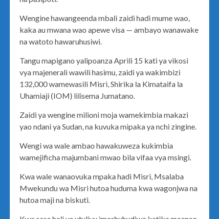
Wengine hawangeenda mbali zaidi hadi mume wao,
kaka au mwana wao apewe visa — ambayo wanawake
na watoto hawaruhusiwi.
Tangu mapigano yalipoanza Aprili 15 kati ya vikosi
vya majenerali wawili hasimu, zaidi ya wakimbizi
132,000 wamewasili Misri, Shirika la Kimataifa la
Uhamiaji (IOM) lilisema Jumatano.
Zaidi ya wengine milioni moja wamekimbia makazi
yao ndani ya Sudan, na kuvuka mipaka ya nchi zingine.
Wengi wa wale ambao hawakuweza kukimbia
wamejificha majumbani mwao bila vifaa vya msingi.
Kwa wale wanaovuka mpaka hadi Misri, Msalaba
Mwekundu wa Misri hutoa huduma kwa wagonjwa na
hutoa maji na biskuti.
Kwa sasa hali ya utulivu imeshuhudiwa katika maeneo