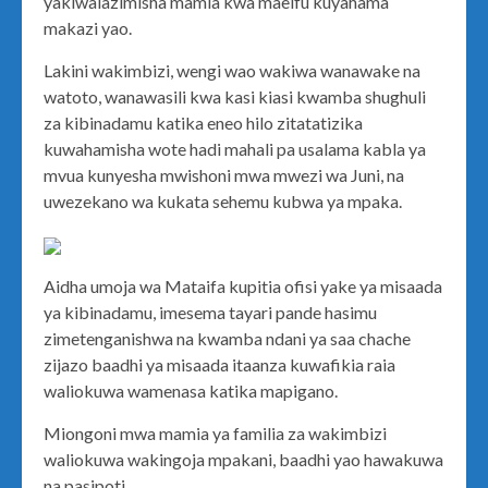
yakiwalazimisha mamia kwa maelfu kuyahama
makazi yao.
Lakini wakimbizi, wengi wao wakiwa wanawake na
watoto, wanawasili kwa kasi kiasi kwamba shughuli
za kibinadamu katika eneo hilo zitatatizika
kuwahamisha wote hadi mahali pa usalama kabla ya
mvua kunyesha mwishoni mwa mwezi wa Juni, na
uwezekano wa kukata sehemu kubwa ya mpaka.
Aidha umoja wa Mataifa kupitia ofisi yake ya misaada
ya kibinadamu, imesema tayari pande hasimu
zimetenganishwa na kwamba ndani ya saa chache
zijazo baadhi ya misaada itaanza kuwafikia raia
waliokuwa wamenasa katika mapigano.
Miongoni mwa mamia ya familia za wakimbizi
waliokuwa wakingoja mpakani, baadhi yao hawakuwa
na pasipoti.