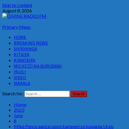
Skip to content
August 8, 2026
Primary Menu
HOME
BREAKING NEWS
SHINYANGA
KITAIFA
KIMATAIFA
MICHEZO NA BURUDANI
INJILI
VIDEO
MAKALA
Search for:
Home
2023
June
8
Mike Pence aanza rasmi kampeni za kuwania Urais