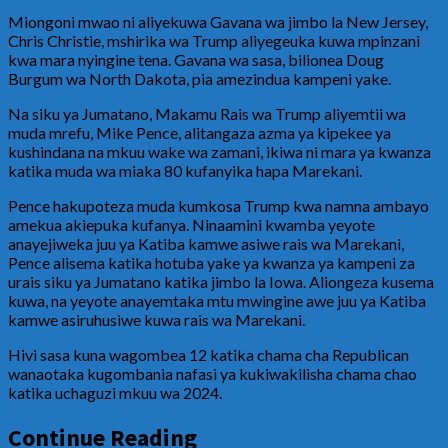
Miongoni mwao ni aliyekuwa Gavana wa jimbo la New Jersey,
Chris Christie, mshirika wa Trump aliyegeuka kuwa mpinzani
kwa mara nyingine tena. Gavana wa sasa, bilionea Doug
Burgum wa North Dakota, pia amezindua kampeni yake.
Na siku ya Jumatano, Makamu Rais wa Trump aliyemtii wa
muda mrefu, Mike Pence, alitangaza azma ya kipekee ya
kushindana na mkuu wake wa zamani, ikiwa ni mara ya kwanza
katika muda wa miaka 80 kufanyika hapa Marekani.
Pence hakupoteza muda kumkosa Trump kwa namna ambayo
amekua akiepuka kufanya. Ninaamini kwamba yeyote
anayejiweka juu ya Katiba kamwe asiwe rais wa Marekani,
Pence alisema katika hotuba yake ya kwanza ya kampeni za
urais siku ya Jumatano katika jimbo la Iowa. Aliongeza kusema
kuwa, na yeyote anayemtaka mtu mwingine awe juu ya Katiba
kamwe asiruhusiwe kuwa rais wa Marekani.
Hivi sasa kuna wagombea 12 katika chama cha Republican
wanaotaka kugombania nafasi ya kukiwakilisha chama chao
katika uchaguzi mkuu wa 2024.
Continue Reading