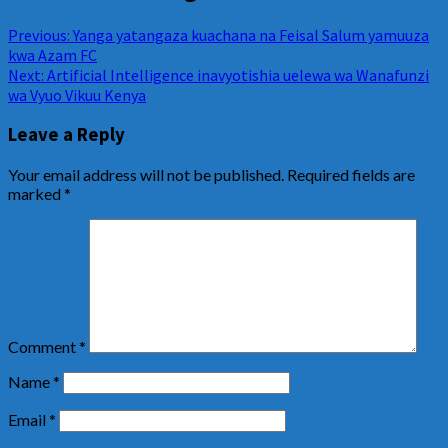
Previous:
Yanga yatangaza kuachana na Feisal Salum yamuuza
kwa Azam FC
Next:
Artificial Intelligence inavyotishia uelewa wa Wanafunzi
wa Vyuo Vikuu Kenya
Leave a Reply
Your email address will not be published.
Required fields are
marked
*
Comment
*
Name
*
Email
*