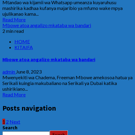
Mtandao wa kijamii wa Whatsapp umeanza kuyaruhusu
mashirika kadhaa kufanya majaribio ya mfumo wake mpya
ujulikanao kama...
Read More
Mbowe atoa angalizo mkataba wa bandari
2 min read
HOME
KITAIFA
Mbowe atoa angalizo mkataba wa bandari
admin
June 8, 2023
Mwenyekiti wa Chadema, Freeman Mbowe amekosoa hatua ya
Serikali kuingia makubaliano na Serikali ya Dubai katika
ushirikiano...
Read More
Posts navigation
1
2
Next
Search
Search