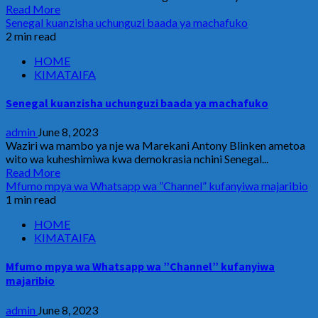
Read More
Senegal kuanzisha uchunguzi baada ya machafuko
2 min read
HOME
KIMATAIFA
Senegal kuanzisha uchunguzi baada ya machafuko
admin
June 8, 2023
Waziri wa mambo ya nje wa Marekani Antony Blinken ametoa
wito wa kuheshimiwa kwa demokrasia nchini Senegal...
Read More
Mfumo mpya wa Whatsapp wa ”Channel” kufanyiwa majaribio
1 min read
HOME
KIMATAIFA
Mfumo mpya wa Whatsapp wa ”Channel” kufanyiwa
majaribio
admin
June 8, 2023