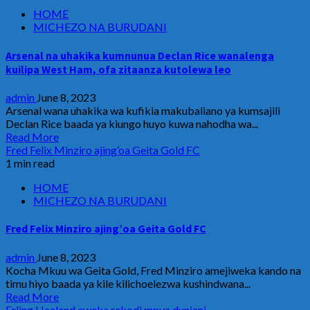
HOME
MICHEZO NA BURUDANI
Arsenal na uhakika kumnunua Declan Rice wanalenga
kuilipa West Ham, ofa zitaanza kutolewa leo
admin
June 8, 2023
Arsenal wana uhakika wa kufikia makubaliano ya kumsajili
Declan Rice baada ya kiungo huyo kuwa nahodha wa...
Read More
Fred Felix Minziro ajing’oa Geita Gold FC
1 min read
HOME
MICHEZO NA BURUDANI
Fred Felix Minziro ajing’oa Geita Gold FC
admin
June 8, 2023
Kocha Mkuu wa Geita Gold, Fred Minziro amejiweka kando na
timu hiyo baada ya kile kilichoelezwa kushindwana...
Read More
Erling Haaland aweka rekodi mpya duniani