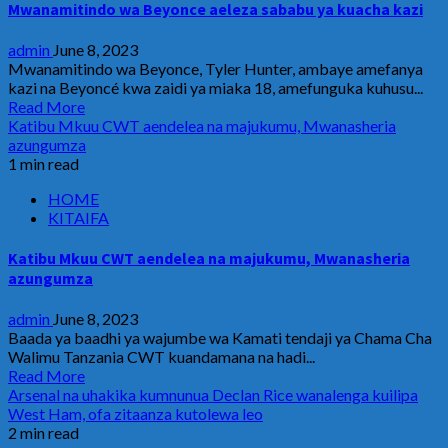
Mwanamitindo wa Beyonce aeleza sababu ya kuacha kazi
admin
June 8, 2023
Mwanamitindo wa Beyonce, Tyler Hunter, ambaye amefanya
kazi na Beyoncé kwa zaidi ya miaka 18, amefunguka kuhusu...
Read More
Katibu Mkuu CWT aendelea na majukumu, Mwanasheria
azungumza
1 min read
HOME
KITAIFA
Katibu Mkuu CWT aendelea na majukumu, Mwanasheria
azungumza
admin
June 8, 2023
Baada ya baadhi ya wajumbe wa Kamati tendaji ya Chama Cha
Walimu Tanzania CWT kuandamana na hadi...
Read More
Arsenal na uhakika kumnunua Declan Rice wanalenga kuilipa
West Ham, ofa zitaanza kutolewa leo
2 min read