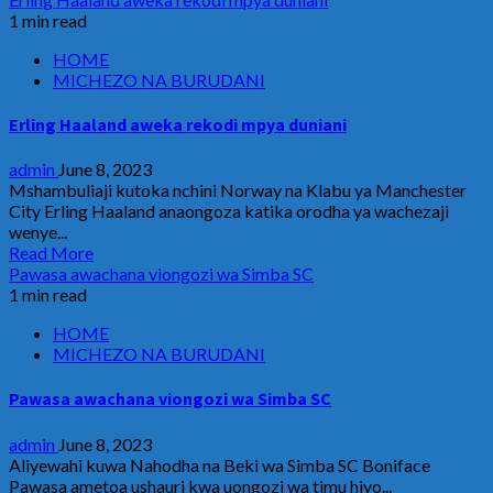
1 min read
HOME
MICHEZO NA BURUDANI
Erling Haaland aweka rekodi mpya duniani
admin
June 8, 2023
Mshambuliaji kutoka nchini Norway na Klabu ya Manchester
City Erling Haaland anaongoza katika orodha ya wachezaji
wenye...
Read More
Pawasa awachana viongozi wa Simba SC
1 min read
HOME
MICHEZO NA BURUDANI
Pawasa awachana viongozi wa Simba SC
admin
June 8, 2023
Aliyewahi kuwa Nahodha na Beki wa Simba SC Boniface
Pawasa ametoa ushauri kwa uongozi wa timu hiyo...