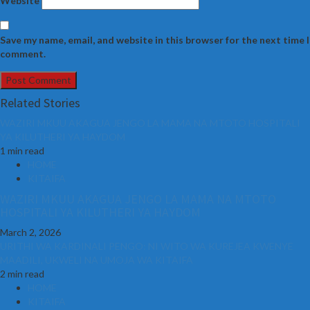
Website
Save my name, email, and website in this browser for the next time I
comment.
Related Stories
WAZIRI MKUU AKAGUA JENGO LA MAMA NA MTOTO HOSPITALI
YA KILUTHERI YA HAYDOM
1 min read
HOME
KITAIFA
WAZIRI MKUU AKAGUA JENGO LA MAMA NA MTOTO
HOSPITALI YA KILUTHERI YA HAYDOM
March 2, 2026
URITHI WA KARDINALI PENGO: NI WITO WA KUREJEA KWENYE
MAADILI, UKWELI NA UMOJA WA KITAIFA
2 min read
HOME
KITAIFA