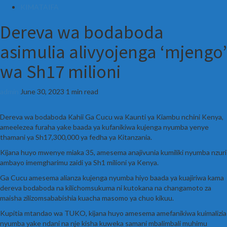
KIMATAIFA
Dereva wa bodaboda
asimulia alivyojenga ‘mjengo’
wa Sh17 milioni
admin
June 30, 2023
1 min read
Dereva wa bodaboda Kahii Ga Cucu wa Kaunti ya Kiambu nchini Kenya,
ameelezea furaha yake baada ya kufanikiwa kujenga nyumba yenye
thamani ya Sh17,300,000 ya fedha ya Kitanzania.
Kijana huyo mwenye miaka 35, amesema anajivunia kumiliki nyumba nzuri
ambayo imemgharimu zaidi ya Sh1 milioni ya Kenya.
Ga Cucu amesema alianza kujenga nyumba hiyo baada ya kuajiriwa kama
dereva bodaboda na kilichomsukuma ni kutokana na changamoto za
maisha zilizomsababishia kuacha masomo ya chuo kikuu.
Kupitia mtandao wa TUKO, kijana huyo amesema amefanikiwa kuimalizia
nyumba yake ndani na nje kisha kuweka samani mbalimbali muhimu