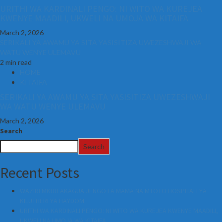
URITHI WA KARDINALI PENGO: NI WITO WA KUREJEA
KWENYE MAADILI, UKWELI NA UMOJA WA KITAIFA
March 2, 2026
SERIKALI YA AWAMU YA SITA YASISITIZA UWEZESHWAJI WA
WATU WENYE ULEMAVU
2 min read
HOME
KITAIFA
SERIKALI YA AWAMU YA SITA YASISITIZA UWEZESHWAJI
WA WATU WENYE ULEMAVU
March 2, 2026
Search
Search
Recent Posts
WAZIRI MKUU AKAGUA JENGO LA MAMA NA MTOTO HOSPITALI YA
KILUTHERI YA HAYDOM
URITHI WA KARDINALI PENGO: NI WITO WA KUREJEA KWENYE MAADILI,
UKWELI NA UMOJA WA KITAIFA