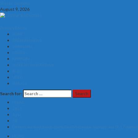
Skip to content
August 9, 2026
Primary Menu
HOME
BREAKING NEWS
SHINYANGA
KITAIFA
KIMATAIFA
MICHEZO NA BURUDANI
INJILI
VIDEO
MAKALA
Search for:
Home
2023
June
30
Dereva wa bodaboda asimulia alivyojenga ‘mjengo’ wa Sh17 milioni
HOME