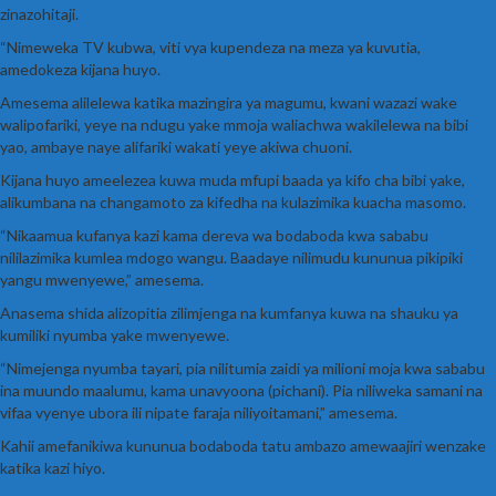
zinazohitaji.
“Nimeweka TV kubwa, viti vya kupendeza na meza ya kuvutia,
amedokeza kijana huyo.
Amesema alilelewa katika mazingira ya magumu, kwani wazazi wake
walipofariki, yeye na ndugu yake mmoja waliachwa wakilelewa na bibi
yao, ambaye naye alifariki wakati yeye akiwa chuoni.
Kijana huyo ameelezea kuwa muda mfupi baada ya kifo cha bibi yake,
alikumbana na changamoto za kifedha na kulazimika kuacha masomo.
“Nikaamua kufanya kazi kama dereva wa bodaboda kwa sababu
nililazimika kumlea mdogo wangu. Baadaye nilimudu kununua pikipiki
yangu mwenyewe,” amesema.
Anasema shida alizopitia zilimjenga na kumfanya kuwa na shauku ya
kumiliki nyumba yake mwenyewe.
“Nimejenga nyumba tayari, pia nilitumia zaidi ya milioni moja kwa sababu
ina muundo maalumu, kama unavyoona (pichani). Pia niliweka samani na
vifaa vyenye ubora ili nipate faraja niliyoitamani,” amesema.
Kahii amefanikiwa kununua bodaboda tatu ambazo amewaajiri wenzake
katika kazi hiyo.