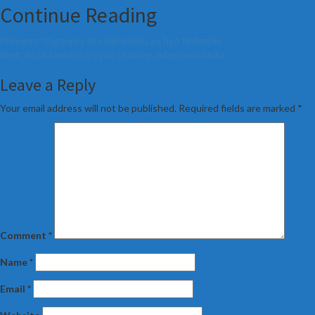
Continue Reading
Previous:
Wagonjwa sita kupandikizwa figo Muhimbili
Next:
Wazika maiti isiyo yao Chalinze, ndugu washtuka
Leave a Reply
Your email address will not be published.
Required fields are marked
*
Comment
*
Name
*
Email
*