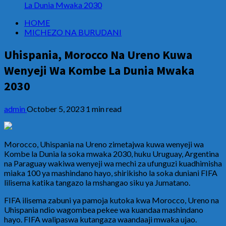
La Dunia Mwaka 2030
HOME
MICHEZO NA BURUDANI
Uhispania, Morocco Na Ureno Kuwa
Wenyeji Wa Kombe La Dunia Mwaka
2030
admin
October 5, 2023
1 min read
Morocco, Uhispania na Ureno zimetajwa kuwa wenyeji wa
Kombe la Dunia la soka mwaka 2030, huku Uruguay, Argentina
na Paraguay wakiwa wenyeji wa mechi za ufunguzi kuadhimisha
miaka 100 ya mashindano hayo, shirikisho la soka duniani FIFA
lilisema katika tangazo la mshangao siku ya Jumatano.
FIFA ilisema zabuni ya pamoja kutoka kwa Morocco, Ureno na
Uhispania ndio wagombea pekee wa kuandaa mashindano
hayo. FIFA walipaswa kutangaza waandaaji mwaka ujao.