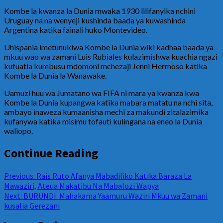
Kombe la kwanza la Dunia mwaka 1930 lilifanyika nchini
Uruguay na na wenyeji kushinda baada ya kuwashinda
Argentina katika fainali huko Montevideo.
Uhispania imetunukiwa Kombe la Dunia wiki kadhaa baada ya
mkuu wao wa zamani Luis Rubiales kulazimishwa kuachia ngazi
kufuatia kumbusu mdomoni mchezaji Jenni Hermoso katika
Kombe la Dunia la Wanawake.
Uamuzi huu wa Jumatano wa FIFA ni mara ya kwanza kwa
Kombe la Dunia kupangwa katika mabara matatu na nchi sita,
ambayo inaweza kumaanisha mechi za makundi zitalazimika
kufanywa katika misimu tofauti kulingana na eneo la Dunia
waliopo.
Continue Reading
Previous:
Rais Ruto Afanya Mabadiliko Katika Baraza La
Mawaziri, Ateua Makatibu Na Mabalozi Wapya
Next:
BURUNDI: Mahakama Yaamuru Waziri Mkuu wa Zamani
kusalia Gerezani