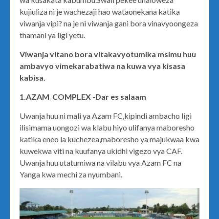
kujiuliza ni je wachezaji hao wataonekana katika
viwanja vipi? na je ni viwanja gani bora vinavyoongeza
thamani ya ligi yetu.
Viwanja vitano bora vitakavyotumika msimu huu
ambavyo vimekarabatiwa na kuwa vya kisasa
kabisa.
1.AZAM COMPLEX -Dar es salaam
Uwanja huu ni mali ya Azam FC,kipindi ambacho ligi
ilisimama uongozi wa klabu hiyo ulifanya maboresho
katika eneo la kuchezea,maboresho ya majukwaa kwa
kuwekwa viti na kuufanya ukidhi vigezo vya CAF.
Uwanja huu utatumiwa na vilabu vya Azam FC na
Yanga kwa mechi za nyumbani.