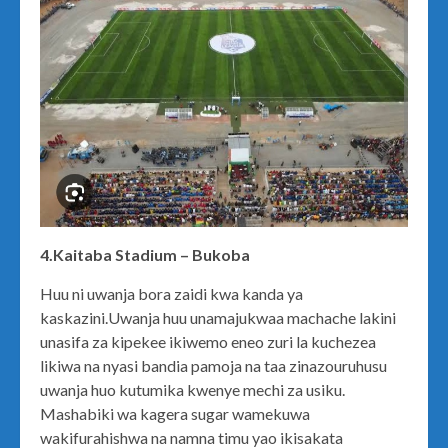
4.Kaitaba Stadium – Bukoba
Huu ni uwanja bora zaidi kwa kanda ya
kaskazini.Uwanja huu unamajukwaa machache lakini
unasifa za kipekee ikiwemo eneo zuri la kuchezea
likiwa na nyasi bandia pamoja na taa zinazouruhusu
uwanja huo kutumika kwenye mechi za usiku.
Mashabiki wa kagera sugar wamekuwa
wakifurahishwa na namna timu yao ikisakata