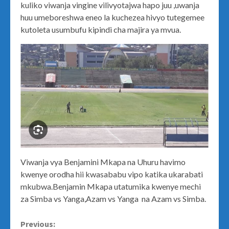
kuliko viwanja vingine vilivyotajwa hapo juu ,uwanja
huu umeboreshwa eneo la kuchezea hivyo tutegemee
kutoleta usumbufu kipindi cha majira ya mvua.
Viwanja vya Benjamini Mkapa na Uhuru havimo
kwenye orodha hii kwasababu vipo katika ukarabati
mkubwa.Benjamin Mkapa utatumika kwenye mechi
za Simba vs Yanga,Azam vs Yanga na Azam vs Simba.
Continue
Previous: