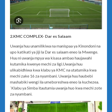
2.KMC COMPLEX- Dar es Salaam
Uwanja huu unamilikiwa na manispaa ya Kinondoni na
upo katikati ya jiji la Dar es salaam eneo la Mwenge.
Huu ni uwanja mpya wa kisasa ambao haujawahi
kutumika kwenye mechi za ligi.Uwanja huu
ulikabidhiwa kwa klabu ya KMC na utatumika kwa
mechi zake 16 za nyumbani. Uwanja huu haubebi
mashabiki wengi ila umeboreshwa eneo la kuchezea.
`Klabu ya Simba itautumia uwanja huo kwa mechi zote
za nyumbani.