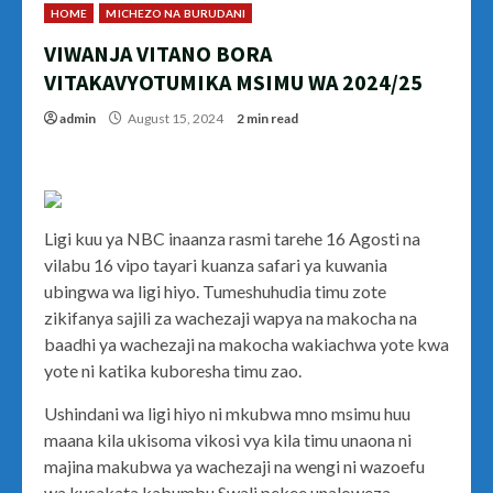
HOME
MICHEZO NA BURUDANI
VIWANJA VITANO BORA
VITAKAVYOTUMIKA MSIMU WA 2024/25
admin
August 15, 2024
2 min read
Ligi kuu ya NBC inaanza rasmi tarehe 16 Agosti na
vilabu 16 vipo tayari kuanza safari ya kuwania
ubingwa wa ligi hiyo. Tumeshuhudia timu zote
zikifanya sajili za wachezaji wapya na makocha na
baadhi ya wachezaji na makocha wakiachwa yote kwa
yote ni katika kuboresha timu zao.
Ushindani wa ligi hiyo ni mkubwa mno msimu huu
maana kila ukisoma vikosi vya kila timu unaona ni
majina makubwa ya wachezaji na wengi ni wazoefu
wa kusakata kabumbu.Swali pekee unaloweza