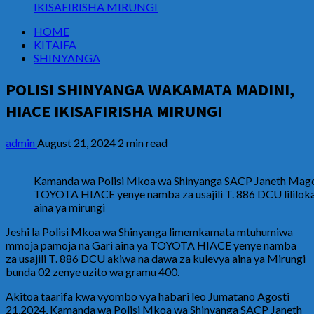
IKISAFIRISHA MIRUNGI
HOME
KITAIFA
SHINYANGA
POLISI SHINYANGA WAKAMATA MADINI,
HIACE IKISAFIRISHA MIRUNGI
admin
August 21, 2024
2 min read
Kamanda wa Polisi Mkoa wa Shinyanga SACP Janeth Magom
TOYOTA HIACE yenye namba za usajili T. 886 DCU lililok
aina ya mirungi
Jeshi la Polisi Mkoa wa Shinyanga limemkamata mtuhumiwa
mmoja pamoja na Gari aina ya TOYOTA HIACE yenye namba
za usajili T. 886 DCU akiwa na dawa za kulevya aina ya Mirungi
bunda 02 zenye uzito wa gramu 400.
Akitoa taarifa kwa vyombo vya habari leo Jumatano Agosti
21,2024, Kamanda wa Polisi Mkoa wa Shinyanga SACP Janeth