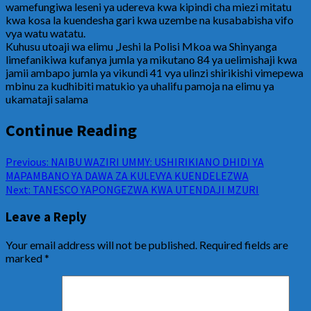
wamefungiwa leseni ya udereva kwa kipindi cha miezi mitatu
kwa kosa la kuendesha gari kwa uzembe na kusababisha vifo
vya watu watatu.
Kuhusu utoaji wa elimu ,Jeshi la Polisi Mkoa wa Shinyanga
limefanikiwa kufanya jumla ya mikutano 84 ya uelimishaji kwa
jamii ambapo jumla ya vikundi 41 vya ulinzi shirikishi vimepewa
mbinu za kudhibiti matukio ya uhalifu pamoja na elimu ya
ukamataji salama
Continue Reading
Previous:
NAIBU WAZIRI UMMY: USHIRIKIANO DHIDI YA
MAPAMBANO YA DAWA ZA KULEVYA KUENDELEZWA
Next:
TANESCO YAPONGEZWA KWA UTENDAJI MZURI
Leave a Reply
Your email address will not be published.
Required fields are
marked
*