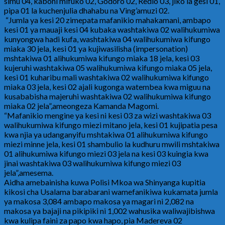
simu 04, kaboni mifuko 02, Godoro 02, Redio 03, jiko la gesi 01,
pipa 01 la kuchenjulia dhahabu na Ving’amuzi 02.
“Jumla ya kesi 20 zimepata mafanikio mahakamani, ambapo
kesi 01 ya mauaji kesi 04 kubaka washtakiwa 02 walihukumiwa
kunyongwa hadi kufa, washtakiwa 04 walihukumiwa kifungo
miaka 30 jela, kesi 01 ya kujiwasilisha (impersonation)
mshtakiwa 01 alihukumiwa kifungo miaka 18 jela, kesi 03
kujeruhi washtakiwa 05 walihukumiwa kifungo miaka 05 jela,
kesi 01 kuharibu mali washtakiwa 02 walihukumiwa kifungo
miaka 03 jela, kesi 02 ajali kugonga watembea kwa miguu na
kusababisha majeruhi washtakiwa 02 walihukumiwa kifungo
miaka 02 jela”,ameongeza Kamanda Magomi.
“Mafanikio mengine ya kesi ni kesi 03 za wizi washtakiwa 03
walihukumiwa kifungo miezi mitano jela, kesi 01 kujipatia pesa
kwa njia ya udanganyifu mshtakiwa 01 alihukumiwa kifungo
miezi minne jela, kesi 01 shambulio la kudhuru mwili mshtakiwa
01 alihukumiwa kifungo miezi 03 jela na kesi 03 kuingia kwa
jinai washtakiwa 03 walihukumiwa kifungo miezi 03
jela”,amesema.
Aidha amebainisha kuwa Polisi Mkoa wa Shinyanga kupitia
kikosi cha Usalama barabarani wamefanikiwa kukamata jumla
ya makosa 3,084 ambapo makosa ya magari ni 2,082 na
makosa ya bajaji na pikipiki ni 1,002 wahusika waliwajibishwa
kwa kulipa faini za papo kwa hapo, pia Madereva 02