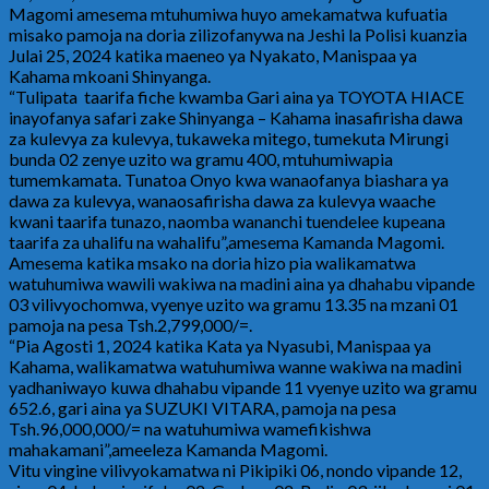
Magomi amesema mtuhumiwa huyo amekamatwa kufuatia
misako pamoja na doria zilizofanywa na Jeshi la Polisi kuanzia
Julai 25, 2024 katika maeneo ya Nyakato, Manispaa ya
Kahama mkoani Shinyanga.
“Tulipata taarifa fiche kwamba Gari aina ya TOYOTA HIACE
inayofanya safari zake Shinyanga – Kahama inasafirisha dawa
za kulevya za kulevya, tukaweka mitego, tumekuta Mirungi
bunda 02 zenye uzito wa gramu 400, mtuhumiwapia
tumemkamata. Tunatoa Onyo kwa wanaofanya biashara ya
dawa za kulevya, wanaosafirisha dawa za kulevya waache
kwani taarifa tunazo, naomba wananchi tuendelee kupeana
taarifa za uhalifu na wahalifu”,amesema Kamanda Magomi.
Amesema katika msako na doria hizo pia walikamatwa
watuhumiwa wawili wakiwa na madini aina ya dhahabu vipande
03 vilivyochomwa, vyenye uzito wa gramu 13.35 na mzani 01
pamoja na pesa Tsh.2,799,000/=.
“Pia Agosti 1, 2024 katika Kata ya Nyasubi, Manispaa ya
Kahama, walikamatwa watuhumiwa wanne wakiwa na madini
yadhaniwayo kuwa dhahabu vipande 11 vyenye uzito wa gramu
652.6, gari aina ya SUZUKI VITARA, pamoja na pesa
Tsh.96,000,000/= na watuhumiwa wamefikishwa
mahakamani”,ameeleza Kamanda Magomi.
Vitu vingine vilivyokamatwa ni Pikipiki 06, nondo vipande 12,