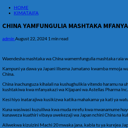
HOME
KIMATAIFA
CHINA YAMFUNGULIA MASHTAKA MFANYAB
admin
August 22, 2024
1 min read
Waendesha mashtaka wa China wamemfungulia mashtaka raia wa Ja
Kampuni ya dawa ya Japani ilisema Jumatano kwamba mmoja wa 
China.
China inachunguza kihalali na kushughulikia vitendo haramu na 
kushtakiwa kwa mfanyakazi wa Kijapani wa Astellas Pharma Inc.
Kesi hiyo inatarajiwa kusikizwa katika mahakama ya kati ya watu 
Kuna wasiwasi kuzuiliwa kwa muda mrefu kwa mwanamume huyo,
kunaweza kuathiri vibaya uwekezaji wa Japan nchini China na kuba
Aliwekwa kizuizini Machi 20 mwaka jana, kabla tu ya kurejea Ja