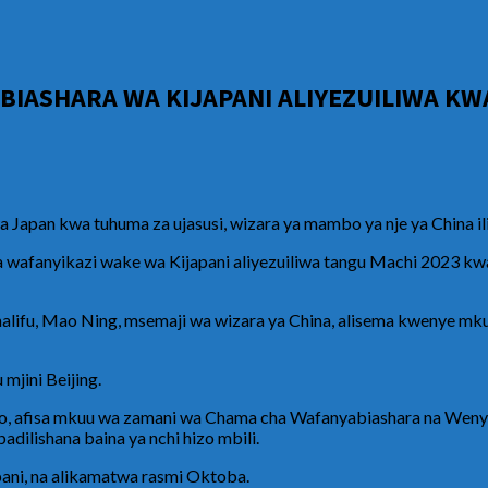
IASHARA WA KIJAPANI ALIYEZUILIWA KW
pan kwa tuhuma za ujasusi, wizara ya mambo ya nje ya China ili
wafanyikazi wake wa Kijapani aliyezuiliwa tangu Machi 2023 kw
uhalifu, Mao Ning, msemaji wa wizara ya China, alisema kwenye mk
mjini Beijing.
 afisa mkuu wa zamani wa Chama cha Wafanyabiashara na Wenye 
dilishana baina ya nchi hizo mbili.
pani, na alikamatwa rasmi Oktoba.