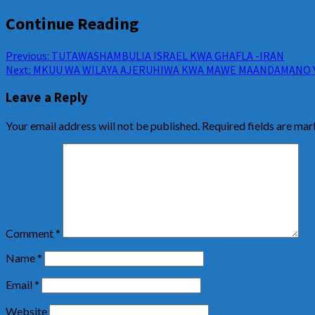
Continue Reading
Previous:
TUTAWASHAMBULIA ISRAEL KWA GHAFLA -IRAN
Next:
MKUU WA WILAYA AJERUHIWA KWA MAWE MAANDAMANO Y
Leave a Reply
Your email address will not be published.
Required fields are ma
Comment
*
Name
*
Email
*
Website