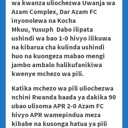
wa kwanza uliochezwa Uwanja wa
Azam Complex, Dar Azam FC
inyonolewa na Kocha
Mkuu, Yusuph Dabo ilipata
ushindi wa bao 1-0 hivyo ilikuwa
na kibarua cha kulinda ushindi
huo na kuongeza mabao mengi
jambo ambalo halikufanikiwa
kwenye mchezo wa pili.
Katika mchezo wa pili uliochezwa
nchini Rwanda baada ya dakika 90
ubao ulisoma APR 2-0 Azam FC
hivyo APR wamepindua meza
kibabe na kusonga hatua ya pili