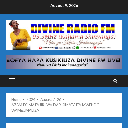
Skip
August 9, 2026
to
content
Primary
Menu
Home
2024
August
26
AZAM FC MATAJIRI WA DAR KIMATAIFA MWENDO
WAMEUMALIZA