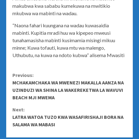
makubwa kwa sababu kumekuwa na mwitikio
mkubwa wa mabinti na wadau.
“Naona fahari kuungana na wadau kuwasaidia
mabinti. Kupitia mradi huu wa kipepeo mweusi
tunahamasisha mabinti kusimamia misingi mikuu
minne; Kuwa tofauti, kuwa mtu wa malengo,
Uthubutu, na kuwa na ndoto kubwa” alisema Mwasiti
Continue
Previous:
MCHAKAMCHAKA WA MWENEZI MAKALLA AANZA NA
Reading
UZINDUZI WA SHINA LA WAKEREKETWA LA WAVUVI
BEACH MJI MWEMA
Next:
LATRA WATOA TUZO KWA WASAFIRISHAJI BORA NA
SALAMA WA MABASI