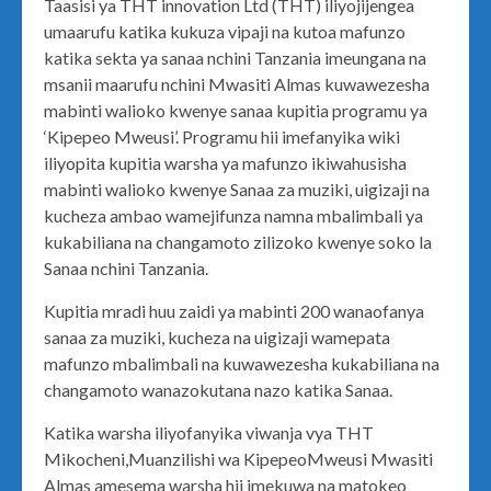
Taasisi ya THT innovation Ltd (THT) iliyojijengea
umaarufu katika kukuza vipaji na kutoa mafunzo
katika sekta ya sanaa nchini Tanzania imeungana na
msanii maarufu nchini Mwasiti Almas kuwawezesha
mabinti walioko kwenye sanaa kupitia programu ya
‘Kipepeo Mweusi’. Programu hii imefanyika wiki
iliyopita kupitia warsha ya mafunzo ikiwahusisha
mabinti walioko kwenye Sanaa za muziki, uigizaji na
kucheza ambao wamejifunza namna mbalimbali ya
kukabiliana na changamoto zilizoko kwenye soko la
Sanaa nchini Tanzania.
Kupitia mradi huu zaidi ya mabinti 200 wanaofanya
sanaa za muziki, kucheza na uigizaji wamepata
mafunzo mbalimbali na kuwawezesha kukabiliana na
changamoto wanazokutana nazo katika Sanaa.
Katika warsha iliyofanyika viwanja vya THT
Mikocheni,Muanzilishi wa KipepeoMweusi Mwasiti
Almas amesema warsha hii imekuwa na matokeo