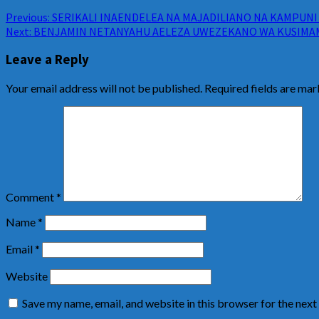
Previous:
SERIKALI INAENDELEA NA MAJADILIANO NA KAMPUNI Z
Next:
BENJAMIN NETANYAHU AELEZA UWEZEKANO WA KUSIMAMI
Leave a Reply
Your email address will not be published.
Required fields are ma
Comment
*
Name
*
Email
*
Website
Save my name, email, and website in this browser for the nex