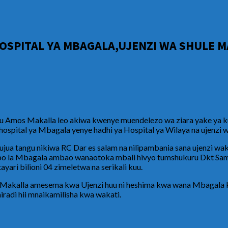
SPITAL YA MBAGALA,UJENZI WA SHULE MA
u Amos Makalla leo akiwa kwenye muendelezo wa ziara yake ya
hospital ya Mbagala yenye hadhi ya Hospital ya Wilaya na ujenzi
ua tangu nikiwa RC Dar es salam na nilipambania sana ujenzi w
mbo la Mbagala ambao wanaotoka mbali hivyo tumshukuru Dkt Sam
yari bilioni 04 zimeletwa na serikali kuu.
Makalla amesema kwa Ujenzi huu ni heshima kwa wana Mbagala ki
adi hii mnaikamilisha kwa wakati.