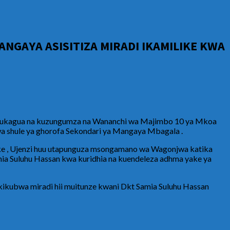
NGAYA ASISITIZA MIRADI IKAMILIKE KWA
 kukagua na kuzungumza na Wananchi wa Majimbo 10 ya Mkoa
 wa shule ya ghorofa Sekondari ya Mangaya Mbagala .
ake , Ujenzi huu utapunguza msongamano wa Wagonjwa katika
ia Suluhu Hassan kwa kuridhia na kuendeleza adhma yake ya
kubwa miradi hii muitunze kwani Dkt Samia Suluhu Hassan