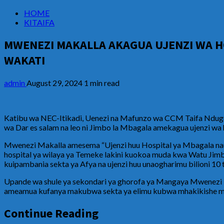
HOME
KITAIFA
MWENEZI MAKALLA AKAGUA UJENZI WA HO
WAKATI
admin
August 29, 2024
1 min read
Katibu wa NEC-Itikadi, Uenezi na Mafunzo wa CCM Taifa Ndug
wa Dar es salam na leo ni Jimbo la Mbagala amekagua ujenzi wa 
Mwenezi Makalla amesema “Ujenzi huu Hospital ya Mbagala nauj
hospital ya wilaya ya Temeke lakini kuokoa muda kwa Watu Ji
kuipambania sekta ya Afya na ujenzi huu unaogharimu bilioni 10 ta
Upande wa shule ya sekondari ya ghorofa ya Mangaya Mwenezi 
ameamua kufanya makubwa sekta ya elimu kubwa mhakikishe mir
Continue Reading