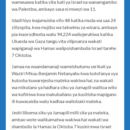
wameuawa katika vita kati ya Israel na wanamgambo
wa Palestina, ambayo sasa ni mwezi wa 11.
Idadi hiyo inajumuisha vifo 48 katika muda wa saa 24
zilizopita, kwa mujibu wa takwimu za wizara, ambayo
pia inaorodhesha watu 94,224 waliojeruhiwa katika
Ukanda wa Gaza tangu vita vilipoanza wakati
wapiganaji wa Hamas walipoishambulia Israel tarehe
7 Oktoba.
Jamaa na waandamanaji wameishutumu serikali ya
Waziri Mkuu Benjamin Netanyahu kwa kutofanya vya
kutosha kuwarejesha mateka wakiwa hai, na wakati
wa mikutano ya hadhara siku ya Jumapili walitoa wito
wa kufikiwa kwa makubaliano ya kusitisha mapigano
ili kuwasaidia watu kadhaa waliobaki mateka.
Jeshi lilisema siku ya Jumapili miili sita ya mateka,
ambao wote walikamatwa wakiwa hai wakati wa
shambulio la Hamas la Oktoba 7 kusini mwa Israel