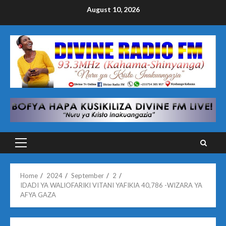
Skip
August 10, 2026
to
content
Primary
Menu
Home
2024
September
2
IDADI YA WALIOFARIKI VITANI YAFIKIA 40,786 -WIZARA YA
AFYA GAZA