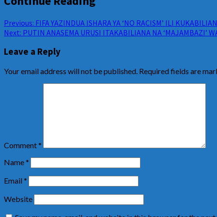
Continue Reading
Previous:
FIFA YAZINDUA ISHARA YA ‘NO RACISM’ ILI KUKABILI
Next:
PUTIN ANASEMA URUSI ITAKABILIANA NA ‘MAJAMBAZI’ W
Leave a Reply
Your email address will not be published.
Required fields are ma
Comment
*
Name
*
Email
*
Website