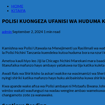
HOME
KITAIFA
POLISI KUONGEZA UFANISI WA HUDUMA
admin
September 2, 2024
1 min read
Kamishna wa Polisi Utawala na Menejimenti ya Rasilimali wa w
la Polisi Nchini Tanzania kuendelea kutoa huduma bora na nzu
Ametoa kauli hiyo leo Jiji la Chicago Nchini Marekani mara ba
litanufaika mafunzo hayo ambayo yatakuwa na tija katika kuleta m
Awali Rais wa Shirikisho la askari wakike na wasimamizi wa Sher
nyingi shiriki katika mafunzo hayo huku akibainisha kuwa shirik
Kwa upande wake afisa wa Polisi ambaye ni Mstaafu Bwana Joh
wimbo wakati waufunguzi na wadau wengine ambao wamekuwa cha
changamoto zote za wanawake.