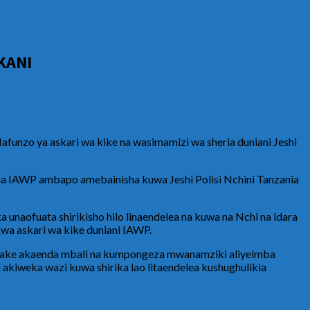
KANI
unzo ya askari wa kike na wasimamizi wa sheria duniani Jeshi
ria IAWP ambapo amebainisha kuwa Jeshi Polisi Nchini Tanzania
unaofuata shirikisho hilo linaendelea na kuwa na Nchi na idara
kwa askari wa kike duniani IAWP.
awake akaenda mbali na kumpongeza mwanamziki aliyeimba
weka wazi kuwa shirika lao litaendelea kushughulikia