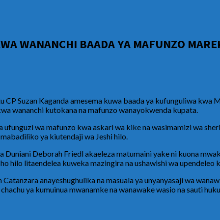
 KWA WANANCHI BAADA YA MAFUNZO MARE
atu CP Suzan Kaganda amesema kuwa baada ya kufunguliwa kwa Maf
ri kwa wananchi kutokana na mafunzo wanayokwenda kupata.
ada ufunguzi wa mafunzo kwa askari wa kike na wasimamizi wa she
abadiliko ya kiutendaji wa Jeshi hilo.
ia Duniani Deborah Friedl akaeleza matumaini yake ni kuona mwaka 
isho hilo litaendelea kuweka mazingira na ushawishi wa upendeleo 
n Catanzara anayeshughulika na masuala ya unyanyasaji wa wan
chu ya kumuinua mwanamke na wanawake wasio na sauti huku aki