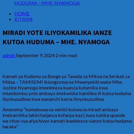
HUDUMA – MHE. NYAMOGA
HOME
KITAIFA
MIRADI YOTE ILIYOKAMILIKA IANZE
KUTOA HUDUMA – MHE. NYAMOGA
admin
September 9, 2024
2 min read
Kamati ya Kudumu ya Bunge ya Tawala za Mikoa na Serikali za
Mitaa – TAMISEMI ikiongozwa na Mwenyekiti wake Mhe.
Justine Nyamoga imeelekeza kuanza kutumika kwa
miundominu yote ambayo imekwisha kamilika ili kutoa huduma
iliyokusudiwa kwa wananchi kama ilivyokusudiwa.
Amesema “kumekuwa na wimbi kubwa la miradi ambayo
imekamilika lakini haijanza kufanya kazi, hasa katika upande
wa vituo vya afya hivyo kamati inaelekeza vianze kutoa huduma
haraka”