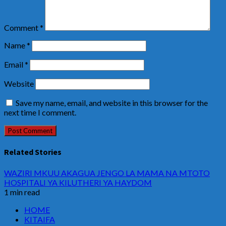
Comment
*
Name
*
Email
*
Website
Save my name, email, and website in this browser for the
next time I comment.
Related Stories
WAZIRI MKUU AKAGUA JENGO LA MAMA NA MTOTO
HOSPITALI YA KILUTHERI YA HAYDOM
1 min read
HOME
KITAIFA