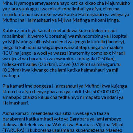
Mhe. Nyamoga ameyasema hayo katika kikao cha Majumuisho
ya ziara ya ukaguzi wa miradi mbalimbali ya afya, elimu na
miundombinu inayotekelezwa katika Halmashauri ya wilaya ya
Mufindi na Halmashauri ya Mji wa Mafinga mkoani Iringa.
Katika ziara hiyo kamati imefanikiwa kutembelea miradi
mbalimbali ikiwemo Uboreshaji wa miundombinu ya Hospitali
ya Mji Mafinga ulihusisha ujenzi wa jengo la kufulia (laundry),
jengo la kuhudumia wagonjwa wanaohitaji uangalizi maalum
(ICU) na jengo la wodi ya wazazi (maternity complex); Mradi
wa ujenzi wa barabara za mwamkoa-mbagala (0.50km),
mdeka-rift valley (0.37km), bravo (0.19km) na msangarufu
(0.19km) kwa kiwango cha lami katika halmashauri ya mji
mafinga.
Pia kamati imeipongeza Halmsahauri ya Mufindi kwa kujenga
kituo cha afya chenye gharama ya zaidi Tshs 500,000,000/=
amabapo chanzo kikuu cha fedha hiyo ni mapato ya ndani ya
Halmashauri.
Aidha kamati imeendelea kusisitizi uwekaji wa taa za
barabarani katika miradi yote ya Barabara ya lami ambayo
itakuwa ikitekelezwa na Wakala wa Barabara Vijiji na Mijini
(TARURA) ili kuboresha usalama na kupendezesha Maeneo