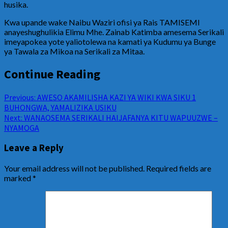
husika.
Kwa upande wake Naibu Waziri ofisi ya Rais TAMISEMI
anayeshughulikia Elimu Mhe. Zainab Katimba amesema Serikali
imeyapokea yote yaliotolewa na kamati ya Kudumu ya Bunge
ya Tawala za Mikoa na Serikali za Mitaa.
Continue Reading
Previous:
AWESO AKAMILISHA KAZI YA WIKI KWA SIKU 1
BUHONGWA, YAMALIZIKA USIKU
Next:
WANAOSEMA SERIKALI HAIJAFANYA KITU WAPUUZWE –
NYAMOGA
Leave a Reply
Your email address will not be published.
Required fields are
marked
*