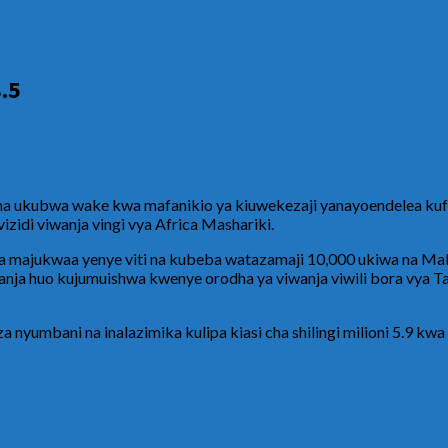
.5
sha ukubwa wake kwa mafanikio ya kiuwekezaji yanayoendelea ku
vizidi viwanja vingi vya Africa Mashariki.
jukwaa yenye viti na kubeba watazamaji 10,000 ukiwa na Maban
nja huo kujumuishwa kwenye orodha ya viwanja viwili bora vya 
mbani na inalazimika kulipa kiasi cha shilingi milioni 5.9 kwa ki