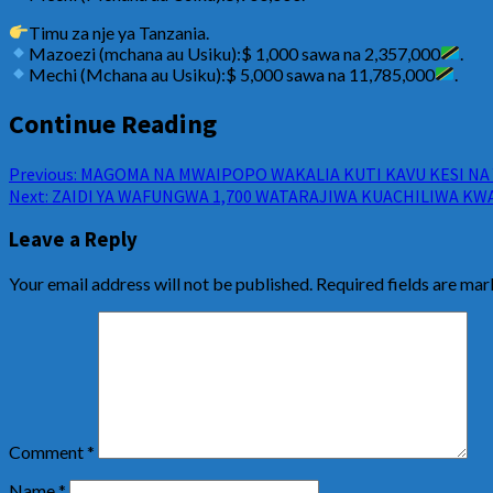
Timu za nje ya Tanzania.
Mazoezi (mchana au Usiku):$ 1,000 sawa na 2,357,000
.
Mechi (Mchana au Usiku):$ 5,000 sawa na 11,785,000
.
Continue Reading
Previous:
MAGOMA NA MWAIPOPO WAKALIA KUTI KAVU KESI NA
Next:
ZAIDI YA WAFUNGWA 1,700 WATARAJIWA KUACHILIWA K
Leave a Reply
Your email address will not be published.
Required fields are ma
Comment
*
Name
*