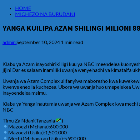
HOME
MICHEZO NA BURUDANI
YANGA KUILIPA AZAM SHILINGI MILIONI 88
admin
September 10, 2024
1 min read
Klabu ya Azam inayoshiriki ligi kuu ya NBC imeendelea kuonye
jijini Dar es salaam inamiliki uwanja wenye hadhi ya kimataifa uki
Uwanja wa Azam Complex ulifanyiwa maboresho kwa kuwekewa ma
kwenye eneo la kuchezea. Ubora wa uwanja huo umepelekea Uwa
inayoendelea msimu.
Klabu ya Yanga inautumia uwanja wa Azam Complex kwa mechi za nyu
NBC
Timu Za Ndani(Tanzania
)
Mazoezi (Mchana):600,000
Mazoezi (Usiku):1,500,000
Mechi (Mchana au Usiku):5,900,000.