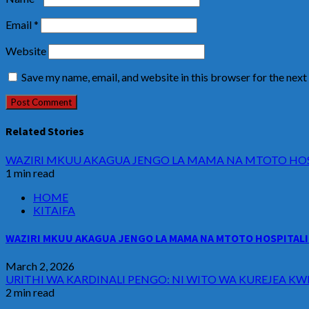
Email
*
Website
Save my name, email, and website in this browser for the nex
Related Stories
WAZIRI MKUU AKAGUA JENGO LA MAMA NA MTOTO HOSP
1 min read
HOME
KITAIFA
WAZIRI MKUU AKAGUA JENGO LA MAMA NA MTOTO HOSPITALI 
March 2, 2026
URITHI WA KARDINALI PENGO: NI WITO WA KUREJEA KW
2 min read