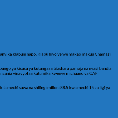
fanyika klabuni hapo. Klabu hiyo yenye makao makuu Chamazi
go ya kisasa ya kutangaza biashara pamoja na nyasi bandia
Tanzania vinavyofaa kutumika kwenye michuano ya CAF
la mechi sawa na shilingi milioni 88.5 kwa mechi 15 za ligi ya