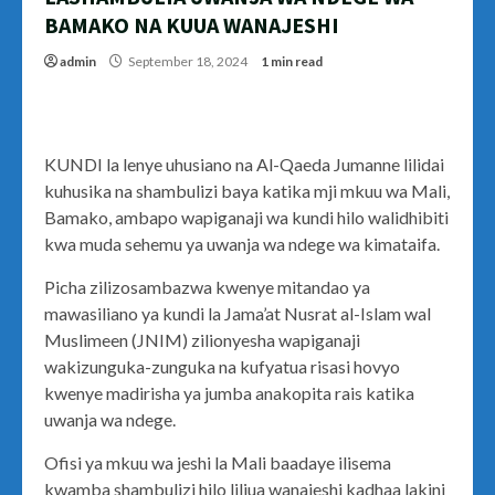
BAMAKO NA KUUA WANAJESHI
admin
September 18, 2024
1 min read
KUNDI la lenye uhusiano na Al-Qaeda Jumanne lilidai
kuhusika na shambulizi baya katika mji mkuu wa Mali,
Bamako, ambapo wapiganaji wa kundi hilo walidhibiti
kwa muda sehemu ya uwanja wa ndege wa kimataifa.
Picha zilizosambazwa kwenye mitandao ya
mawasiliano ya kundi la Jama’at Nusrat al-Islam wal
Muslimeen (JNIM) zilionyesha wapiganaji
wakizunguka-zunguka na kufyatua risasi hovyo
kwenye madirisha ya jumba anakopita rais katika
uwanja wa ndege.
Ofisi ya mkuu wa jeshi la Mali baadaye ilisema
kwamba shambulizi hilo liliua wanajeshi kadhaa lakini