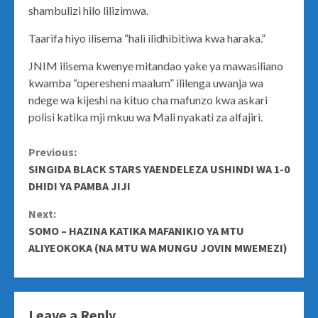
shambulizi hilo lilizimwa.
Taarifa hiyo ilisema “hali ilidhibitiwa kwa haraka.”
JNIM ilisema kwenye mitandao yake ya mawasiliano
kwamba “operesheni maalum” ililenga uwanja wa
ndege wa kijeshi na kituo cha mafunzo kwa askari
polisi katika mji mkuu wa Mali nyakati za alfajiri.
Continue
Previous:
SINGIDA BLACK STARS YAENDELEZA USHINDI WA 1-0
Reading
DHIDI YA PAMBA JIJI
Next:
SOMO – HAZINA KATIKA MAFANIKIO YA MTU
ALIYEOKOKA (NA MTU WA MUNGU JOVIN MWEMEZI)
Leave a Reply