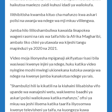
haikutoa maelezo zaidi kuhusi idadi ya waliokufa.
Ilithibitisha kwamba kituo cha mafunzo kwa askari
polisi na uwanja wa ndege wa mji mkuu vililengwa.
Jumba hilo lililoshambuliwa kawaida linapokea
wageni rasmi na rais wa taifa hilo la Afrika Magharibi,
ambalo liko chini ya utawala wa kijeshi tangu
mapinduzi ya 2020 na 2021.
Video moja ilionyesha mpiganaji akifyatua risasi bila
wasiwasi kwenye injini ya ndege, huku katika video
nyingine moshi mwingi ukionekana kutoka uwanja wa
ndege na kwenye jumba kunakotua ndege ya rais.
“Shambulizi hili la kikatili na la kiuhaini lilisabisha vifo
upande wa wanajeshi wetu, wakiwemo baadhi ya
askari polisi waliokuwa katika mafunzo,” ofisi ya
mkuu wa jeshi ilisema katika taarifa iliyosomwa
kwenye televisheni ya taifa, na kuongeza kuwa