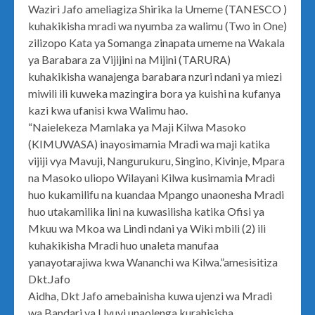
Waziri Jafo ameliagiza Shirika la Umeme (TANESCO )
kuhakikisha mradi wa nyumba za walimu (Two in One)
zilizopo Kata ya Somanga zinapata umeme na Wakala
ya Barabara za Vijijini na Mijini (TARURA)
kuhakikisha wanajenga barabara nzuri ndani ya miezi
miwili ili kuweka mazingira bora ya kuishi na kufanya
kazi kwa ufanisi kwa Walimu hao.
“Naielekeza Mamlaka ya Maji Kilwa Masoko
(KIMUWASA) inayosimamia Mradi wa maji katika
vijiji vya Mavuji, Nangurukuru, Singino, Kivinje, Mpara
na Masoko uliopo Wilayani Kilwa kusimamia Mradi
huo kukamilifu na kuandaa Mpango unaonesha Mradi
huo utakamilika lini na kuwasilisha katika Ofisi ya
Mkuu wa Mkoa wa Lindi ndani ya Wiki mbili (2) ili
kuhakikisha Mradi huo unaleta manufaa
yanayotarajiwa kwa Wananchi wa Kilwa.”amesisitiza
Dkt.Jafo
Aidha, Dkt Jafo amebainisha kuwa ujenzi wa Mradi
wa Bandari ya Uvuvi unaolenga kurahisisha