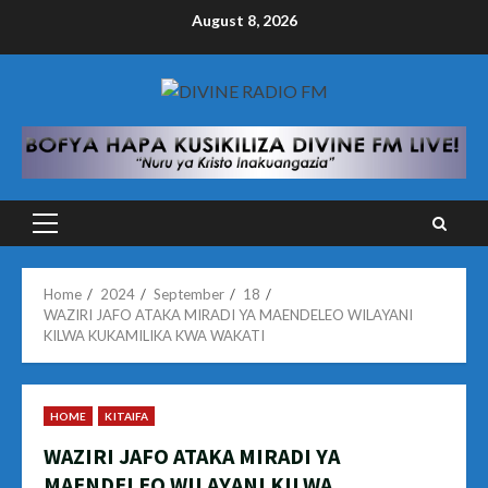
Skip
August 8, 2026
to
content
Primary
Menu
Home
2024
September
18
WAZIRI JAFO ATAKA MIRADI YA MAENDELEO WILAYANI
KILWA KUKAMILIKA KWA WAKATI
HOME
KITAIFA
WAZIRI JAFO ATAKA MIRADI YA
MAENDELEO WILAYANI KILWA