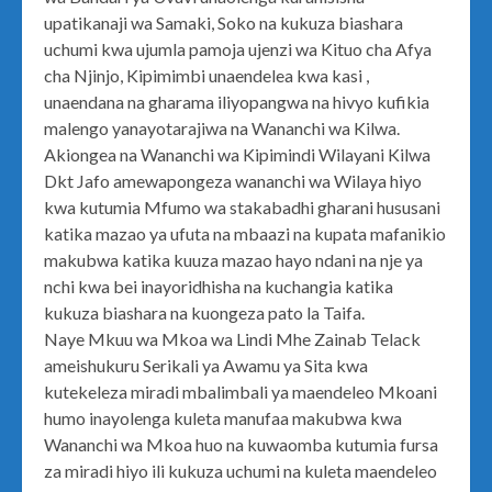
upatikanaji wa Samaki, Soko na kukuza biashara
uchumi kwa ujumla pamoja ujenzi wa Kituo cha Afya
cha Njinjo, Kipimimbi unaendelea kwa kasi ,
unaendana na gharama iliyopangwa na hivyo kufikia
malengo yanayotarajiwa na Wananchi wa Kilwa.
Akiongea na Wananchi wa Kipimindi Wilayani Kilwa
Dkt Jafo amewapongeza wananchi wa Wilaya hiyo
kwa kutumia Mfumo wa stakabadhi gharani hususani
katika mazao ya ufuta na mbaazi na kupata mafanikio
makubwa katika kuuza mazao hayo ndani na nje ya
nchi kwa bei inayoridhisha na kuchangia katika
kukuza biashara na kuongeza pato la Taifa.
Naye Mkuu wa Mkoa wa Lindi Mhe Zainab Telack
ameishukuru Serikali ya Awamu ya Sita kwa
kutekeleza miradi mbalimbali ya maendeleo Mkoani
humo inayolenga kuleta manufaa makubwa kwa
Wananchi wa Mkoa huo na kuwaomba kutumia fursa
za miradi hiyo ili kukuza uchumi na kuleta maendeleo