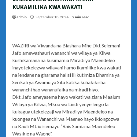
KUKAMILIKA KWA WAKATI
admin
September 18, 2024
2 min read
WAZIRI wa Viwanda na Biashara Mhe Dkt Selemani
Jafo amewashauri wananchi wa wilaya ya Kilwa
kushikamana na kusimamia Miradi ya Maendeleo
inayotekelezwa wilayani humo ikamilike kwa wakati
na iendane na gharama halisi ili kutimiza Dhamira ya
Serikali ya Awamu ya Sita katika kuhakikisha
wananchi hao wananufaika na miradi hiyo.
Dkt. Jafo ameyasema hayo wakati wa ziara Maalum
Wilaya ya Kilwa, Mkoa wa Lindi yenye lengo la
kukagua utekelezaji wa Miradi ya Maendeleo na
kuongea na Wananchi wa Maeneo hayo ikiongozwa
na Kauli Mbiu isemayo “Rais Samia na Maendeleo
Wasikie na Waone”.