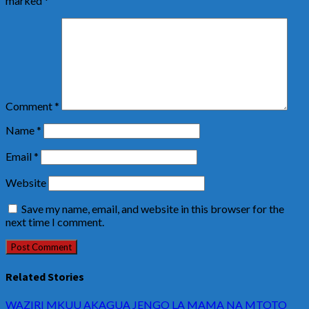
marked
*
Comment
*
Name
*
Email
*
Website
Save my name, email, and website in this browser for the
next time I comment.
Related Stories
WAZIRI MKUU AKAGUA JENGO LA MAMA NA MTOTO