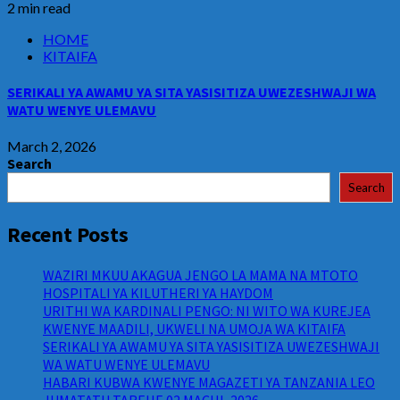
2 min read
HOME
KITAIFA
SERIKALI YA AWAMU YA SITA YASISITIZA UWEZESHWAJI WA
WATU WENYE ULEMAVU
March 2, 2026
Search
Search
Recent Posts
WAZIRI MKUU AKAGUA JENGO LA MAMA NA MTOTO
HOSPITALI YA KILUTHERI YA HAYDOM
URITHI WA KARDINALI PENGO: NI WITO WA KUREJEA
KWENYE MAADILI, UKWELI NA UMOJA WA KITAIFA
SERIKALI YA AWAMU YA SITA YASISITIZA UWEZESHWAJI
WA WATU WENYE ULEMAVU
HABARI KUBWA KWENYE MAGAZETI YA TANZANIA LEO