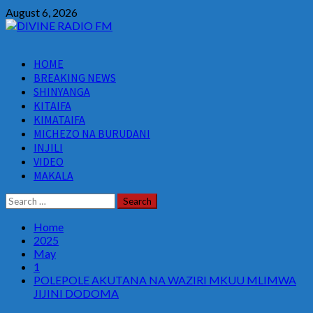
Skip
August 6, 2026
to
content
Primary
HOME
Menu
BREAKING NEWS
SHINYANGA
KITAIFA
KIMATAIFA
MICHEZO NA BURUDANI
INJILI
VIDEO
MAKALA
Search
for:
Home
2025
May
1
POLEPOLE AKUTANA NA WAZIRI MKUU MLIMWA
JIJINI DODOMA