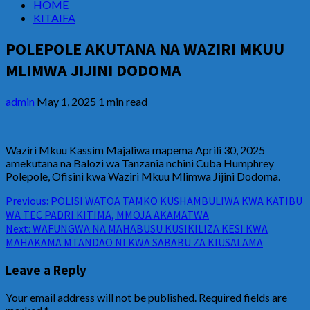
HOME
KITAIFA
POLEPOLE AKUTANA NA WAZIRI MKUU
MLIMWA JIJINI DODOMA
admin
May 1, 2025
1 min read
Waziri Mkuu Kassim Majaliwa mapema Aprili 30, 2025
amekutana na Balozi wa Tanzania nchini Cuba Humphrey
Polepole, Ofisini kwa Waziri Mkuu Mlimwa Jijini Dodoma.
Continue
Previous:
POLISI WATOA TAMKO KUSHAMBULIWA KWA KATIBU
WA TEC PADRI KITIMA, MMOJA AKAMATWA
Reading
Next:
WAFUNGWA NA MAHABUSU KUSIKILIZA KESI KWA
MAHAKAMA MTANDAO NI KWA SABABU ZA KIUSALAMA
Leave a Reply
Your email address will not be published.
Required fields are