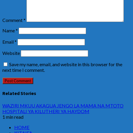
Comment
*
Name
*
Email
*
Website
Save my name, email, and website in this browser for the
next time I comment.
Related Stories
WAZIRI MKUU AKAGUA JENGO LA MAMA NA MTOTO
HOSPITALI YA KILUTHERI YA HAYDOM
1 min read
HOME
KITAIFA