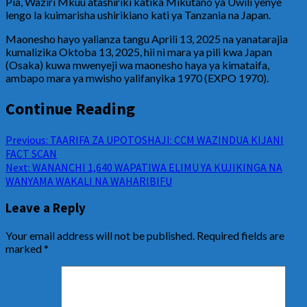
Pia, Waziri Mkuu atashiriki katika Mikutano ya Uwili yenye
lengo la kuimarisha ushirikiano kati ya Tanzania na Japan.
Maonesho hayo yalianza tangu Aprili 13, 2025 na yanatarajia
kumalizika Oktoba 13, 2025, hii ni mara ya pili kwa Japan
(Osaka) kuwa mwenyeji wa maonesho haya ya kimataifa,
ambapo mara ya mwisho yalifanyika 1970 (EXPO 1970).
Continue Reading
Previous:
TAARIFA ZA UPOTOSHAJI: CCM WAZINDUA KIJANI
FACT SCAN
Next:
WANANCHI 1,640 WAPATIWA ELIMU YA KUJIKINGA NA
WANYAMA WAKALI NA WAHARIBIFU
Leave a Reply
Your email address will not be published.
Required fields are
marked
*