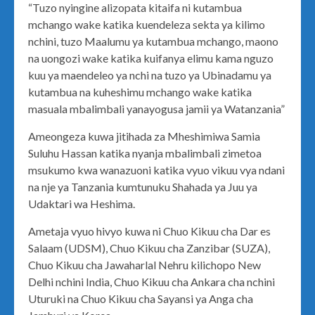
“Tuzo nyingine alizopata kitaifa ni kutambua
mchango wake katika kuendeleza sekta ya kilimo
nchini, tuzo Maalumu ya kutambua mchango, maono
na uongozi wake katika kuifanya elimu kama nguzo
kuu ya maendeleo ya nchi na tuzo ya Ubinadamu ya
kutambua na kuheshimu mchango wake katika
masuala mbalimbali yanayogusa jamii ya Watanzania”
Ameongeza kuwa jitihada za Mheshimiwa Samia
Suluhu Hassan katika nyanja mbalimbali zimetoa
msukumo kwa wanazuoni katika vyuo vikuu vya ndani
na nje ya Tanzania kumtunuku Shahada ya Juu ya
Udaktari wa Heshima.
Ametaja vyuo hivyo kuwa ni Chuo Kikuu cha Dar es
Salaam (UDSM), Chuo Kikuu cha Zanzibar (SUZA),
Chuo Kikuu cha Jawaharlal Nehru kilichopo New
Delhi nchini India, Chuo Kikuu cha Ankara cha nchini
Uturuki na Chuo Kikuu cha Sayansi ya Anga cha