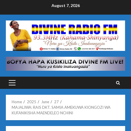
Skip
August 7, 2026
to
content
Primary
Menu
Home
2025
June
27
MAJALIWA: RAIS DKT. SAMIA AMEKUWA KIONGOZI WA
KUFANIKISHA MAENDELEO NCHINI