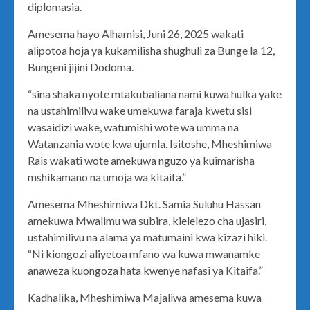
diplomasia.
Amesema hayo Alhamisi, Juni 26, 2025 wakati
alipotoa hoja ya kukamilisha shughuli za Bunge la 12,
Bungeni jijini Dodoma.
“sina shaka nyote mtakubaliana nami kuwa hulka yake
na ustahimilivu wake umekuwa faraja kwetu sisi
wasaidizi wake, watumishi wote wa umma na
Watanzania wote kwa ujumla. Isitoshe, Mheshimiwa
Rais wakati wote amekuwa nguzo ya kuimarisha
mshikamano na umoja wa kitaifa.”
Amesema Mheshimiwa Dkt. Samia Suluhu Hassan
amekuwa Mwalimu wa subira, kielelezo cha ujasiri,
ustahimilivu na alama ya matumaini kwa kizazi hiki.
“Ni kiongozi aliyetoa mfano wa kuwa mwanamke
anaweza kuongoza hata kwenye nafasi ya Kitaifa.”
Kadhalika, Mheshimiwa Majaliwa amesema kuwa