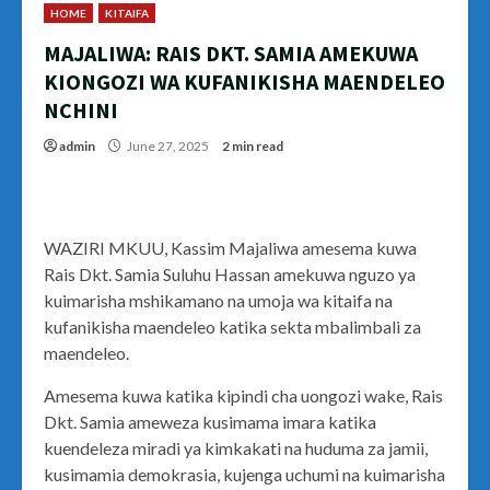
HOME
KITAIFA
MAJALIWA: RAIS DKT. SAMIA AMEKUWA
KIONGOZI WA KUFANIKISHA MAENDELEO
NCHINI
admin
June 27, 2025
2 min read
WAZIRI MKUU, Kassim Majaliwa amesema kuwa
Rais Dkt. Samia Suluhu Hassan amekuwa nguzo ya
kuimarisha mshikamano na umoja wa kitaifa na
kufanikisha maendeleo katika sekta mbalimbali za
maendeleo.
Amesema kuwa katika kipindi cha uongozi wake, Rais
Dkt. Samia ameweza kusimama imara katika
kuendeleza miradi ya kimkakati na huduma za jamii,
kusimamia demokrasia, kujenga uchumi na kuimarisha