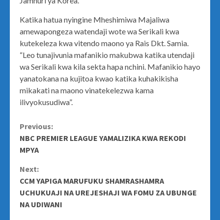
Jamhuri ya Korea.
Katika hatua nyingine Mheshimiwa Majaliwa
amewapongeza watendaji wote wa Serikali kwa
kutekeleza kwa vitendo maono ya Rais Dkt. Samia.
“Leo tunajivunia mafanikio makubwa katika utendaji
wa Serikali kwa kila sekta hapa nchini. Mafanikio hayo
yanatokana na kujitoa kwao katika kuhakikisha
mikakati na maono vinatekelezwa kama
ilivyokusudiwa”.
Continue
Previous:
NBC PREMIER LEAGUE YAMALIZIKA KWA REKODI
Reading
MPYA
Next:
CCM YAPIGA MARUFUKU SHAMRASHAMRA
UCHUKUAJI NA UREJESHAJI WA FOMU ZA UBUNGE
NA UDIWANI