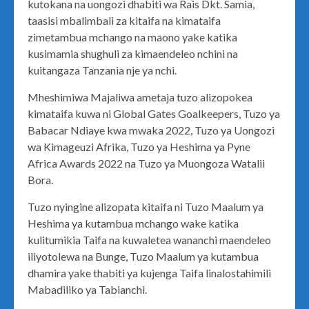
kutokana na uongozi dhabiti wa Rais Dkt. Samia,
taasisi mbalimbali za kitaifa na kimataifa
zimetambua mchango na maono yake katika
kusimamia shughuli za kimaendeleo nchini na
kuitangaza Tanzania nje ya nchi.
Mheshimiwa Majaliwa ametaja tuzo alizopokea
kimataifa kuwa ni Global Gates Goalkeepers, Tuzo ya
Babacar Ndiaye kwa mwaka 2022, Tuzo ya Uongozi
wa Kimageuzi Afrika, Tuzo ya Heshima ya Pyne
Africa Awards 2022 na Tuzo ya Muongoza Watalii
Bora.
Tuzo nyingine alizopata kitaifa ni Tuzo Maalum ya
Heshima ya kutambua mchango wake katika
kulitumikia Taifa na kuwaletea wananchi maendeleo
iliyotolewa na Bunge, Tuzo Maalum ya kutambua
dhamira yake thabiti ya kujenga Taifa linalostahimili
Mabadiliko ya Tabianchi.