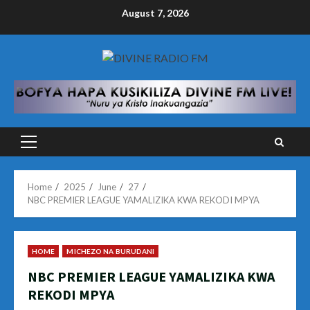
Skip
August 7, 2026
to
content
Primary
Menu
Home
2025
June
27
NBC PREMIER LEAGUE YAMALIZIKA KWA REKODI MPYA
HOME
MICHEZO NA BURUDANI
NBC PREMIER LEAGUE YAMALIZIKA KWA
REKODI MPYA