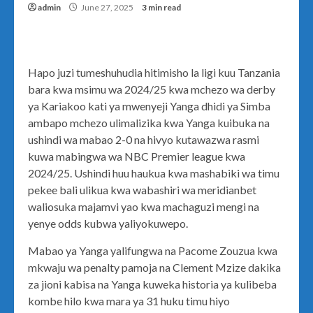
admin
June 27, 2025
3 min read
Hapo juzi tumeshuhudia hitimisho la ligi kuu Tanzania
bara kwa msimu wa 2024/25 kwa mchezo wa derby
ya Kariakoo kati ya mwenyeji Yanga dhidi ya Simba
ambapo mchezo ulimalizika kwa Yanga kuibuka na
ushindi wa mabao 2-0 na hivyo kutawazwa rasmi
kuwa mabingwa wa NBC Premier league kwa
2024/25. Ushindi huu haukua kwa mashabiki wa timu
pekee bali ulikua kwa wabashiri wa meridianbet
waliosuka majamvi yao kwa machaguzi mengi na
yenye odds kubwa yaliyokuwepo.
Mabao ya Yanga yalifungwa na Pacome Zouzua kwa
mkwaju wa penalty pamoja na Clement Mzize dakika
za jioni kabisa na Yanga kuweka historia ya kulibeba
kombe hilo kwa mara ya 31 huku timu hiyo