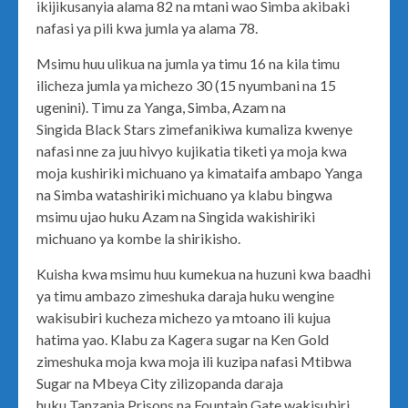
ikijikusanyia alama 82 na mtani wao Simba akibaki
nafasi ya pili kwa jumla ya alama 78.
Msimu huu ulikua na jumla ya timu 16 na kila timu
ilicheza jumla ya michezo 30 (15 nyumbani na 15
ugenini). Timu za Yanga, Simba, Azam na
Singida Black Stars zimefanikiwa kumaliza kwenye
nafasi nne za juu hivyo kujikatia tiketi ya moja kwa
moja kushiriki michuano ya kimataifa ambapo Yanga
na Simba watashiriki michuano ya klabu bingwa
msimu ujao huku Azam na Singida wakishiriki
michuano ya kombe la shirikisho.
Kuisha kwa msimu huu kumekua na huzuni kwa baadhi
ya timu ambazo zimeshuka daraja huku wengine
wakisubiri kucheza michezo ya mtoano ili kujua
hatima yao. Klabu za Kagera sugar na Ken Gold
zimeshuka moja kwa moja ili kuzipa nafasi Mtibwa
Sugar na Mbeya City zilizopanda daraja
huku Tanzania Prisons na Fountain Gate wakisubiri