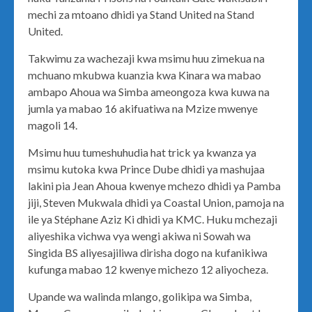
mechi za mtoano dhidi ya Stand United na Stand
United.
Takwimu za wachezaji kwa msimu huu zimekua na
mchuano mkubwa kuanzia kwa Kinara wa mabao
ambapo Ahoua wa Simba ameongoza kwa kuwa na
jumla ya mabao 16 akifuatiwa na Mzize mwenye
magoli 14.
Msimu huu tumeshuhudia hat trick ya kwanza ya
msimu kutoka kwa Prince Dube dhidi ya mashujaa
lakini pia Jean Ahoua kwenye mchezo dhidi ya Pamba
jiji, Steven Mukwala dhidi ya Coastal Union, pamoja na
ile ya Stéphane Aziz Ki dhidi ya KMC. Huku mchezaji
aliyeshika vichwa vya wengi akiwa ni Sowah wa
Singida BS aliyesajiliwa dirisha dogo na kufanikiwa
kufunga mabao 12 kwenye michezo 12 aliyocheza.
Upande wa walinda mlango, golikipa wa Simba,