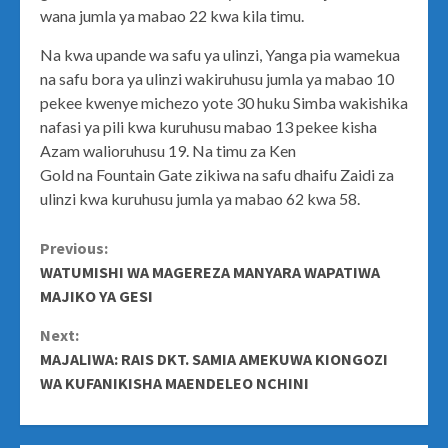
wana jumla ya mabao 22 kwa kila timu.
Na kwa upande wa safu ya ulinzi, Yanga pia wamekua
na safu bora ya ulinzi wakiruhusu jumla ya mabao 10
pekee kwenye michezo yote 30 huku Simba wakishika
nafasi ya pili kwa kuruhusu mabao 13 pekee kisha
Azam walioruhusu 19. Na timu za Ken
Gold na Fountain Gate zikiwa na safu dhaifu Zaidi za
ulinzi kwa kuruhusu jumla ya mabao 62 kwa 58.
Continue
Previous:
WATUMISHI WA MAGEREZA MANYARA WAPATIWA
Reading
MAJIKO YA GESI
Next:
MAJALIWA: RAIS DKT. SAMIA AMEKUWA KIONGOZI
WA KUFANIKISHA MAENDELEO NCHINI