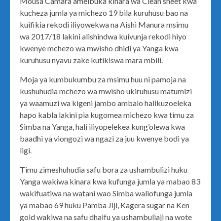
Mousa Camara ameibuka kinara wa Clean sheet kwa
kucheza jumla ya michezo 19 bila kuruhusu bao na
kuifikia rekodi iliyowekwa na Aishi Manura msimu
wa 2017/18 lakini alishindwa kuivunja rekodi hiyo
kwenye mchezo wa mwisho dhidi ya Yanga kwa
kuruhusu nyavu zake kutikiswa mara mbili.
Moja ya kumbukumbu za msimu huu ni pamoja na
kushuhudia mchezo wa mwisho ukiruhusu matumizi
ya waamuzi wa kigeni jambo ambalo halikuzoeleka
hapo kabla lakini pia kugomea michezo kwa timu za
Simba na Yanga, hali iliyopelekea kung’olewa kwa
baadhi ya viongozi wa ngazi za juu kwenye bodi ya
ligi.
Timu zimeshuhudia safu bora za ushambulizi huku
Yanga wakiwa kinara kwa kufunga jumla ya mabao 83
wakifuatiwa na watani wao Simba waliofunga jumla
ya mabao 69 huku Pamba Jiji, Kagera sugar na Ken
gold wakiwa na safu dhaifu ya ushambuliaji na wote