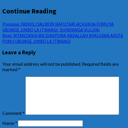
Continue Reading
Previous:
FADHILI SALMON NAFUTARI ACHUKUA FOMU YA
UBUNGE JIMBO LA ITWANGI, SHINYANGA VIJIJINI
Next:
MTANZANIA WA DIASPORA ABDALLAH NYALIGWA AVUTA
FOMU UBUNGE JIMBO LA ITWANGI
Leave a Reply
Your email address will not be published.
Required fields are
marked
*
Comment
*
Name
*