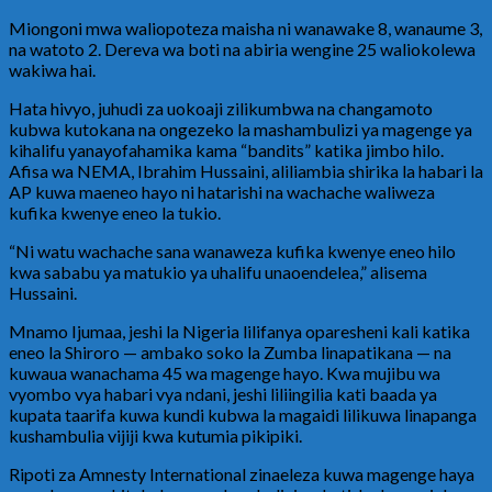
Miongoni mwa waliopoteza maisha ni wanawake 8, wanaume 3,
na watoto 2. Dereva wa boti na abiria wengine 25 waliokolewa
wakiwa hai.
Hata hivyo, juhudi za uokoaji zilikumbwa na changamoto
kubwa kutokana na ongezeko la mashambulizi ya magenge ya
kihalifu yanayofahamika kama “bandits” katika jimbo hilo.
Afisa wa NEMA, Ibrahim Hussaini, aliliambia shirika la habari la
AP kuwa maeneo hayo ni hatarishi na wachache waliweza
kufika kwenye eneo la tukio.
“Ni watu wachache sana wanaweza kufika kwenye eneo hilo
kwa sababu ya matukio ya uhalifu unaoendelea,” alisema
Hussaini.
Mnamo Ijumaa, jeshi la Nigeria lilifanya oparesheni kali katika
eneo la Shiroro — ambako soko la Zumba linapatikana — na
kuwaua wanachama 45 wa magenge hayo. Kwa mujibu wa
vyombo vya habari vya ndani, jeshi liliingilia kati baada ya
kupata taarifa kuwa kundi kubwa la magaidi lilikuwa linapanga
kushambulia vijiji kwa kutumia pikipiki.
Ripoti za Amnesty International zinaeleza kuwa magenge haya