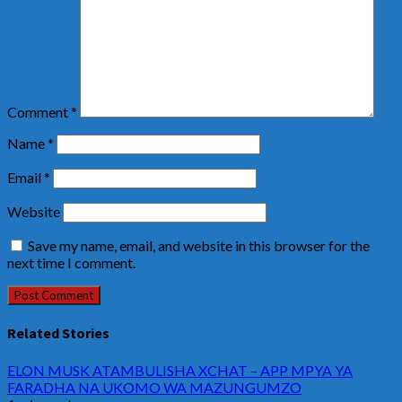
Comment
*
Name
*
Email
*
Website
Save my name, email, and website in this browser for the
next time I comment.
Related Stories
ELON MUSK ATAMBULISHA XCHAT – APP MPYA YA
FARADHA NA UKOMO WA MAZUNGUMZO