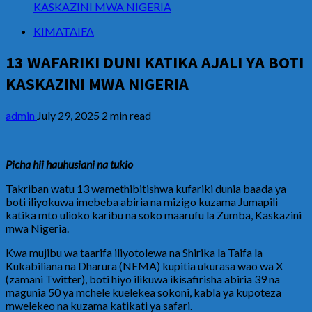
KASKAZINI MWA NIGERIA
KIMATAIFA
13 WAFARIKI DUNI KATIKA AJALI YA BOTI
KASKAZINI MWA NIGERIA
admin
July 29, 2025
2 min read
Picha hii hauhusiani na tukio
Takriban watu 13 wamethibitishwa kufariki dunia baada ya
boti iliyokuwa imebeba abiria na mizigo kuzama Jumapili
katika mto ulioko karibu na soko maarufu la Zumba, Kaskazini
mwa Nigeria.
Kwa mujibu wa taarifa iliyotolewa na Shirika la Taifa la
Kukabiliana na Dharura (NEMA) kupitia ukurasa wao wa X
(zamani Twitter), boti hiyo ilikuwa ikisafirisha abiria 39 na
magunia 50 ya mchele kuelekea sokoni, kabla ya kupoteza
mwelekeo na kuzama katikati ya safari.