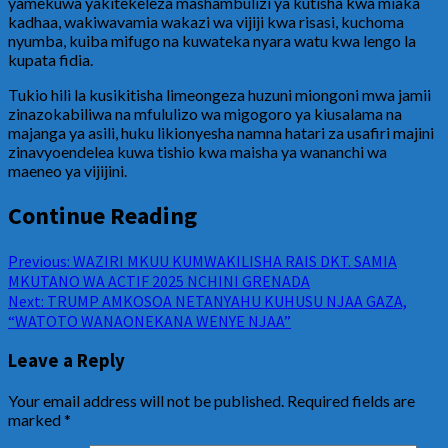
yamekuwa yakitekeleza mashambulizi ya kutisha kwa miaka
kadhaa, wakiwavamia wakazi wa vijiji kwa risasi, kuchoma
nyumba, kuiba mifugo na kuwateka nyara watu kwa lengo la
kupata fidia.
Tukio hili la kusikitisha limeongeza huzuni miongoni mwa jamii
zinazokabiliwa na mfululizo wa migogoro ya kiusalama na
majanga ya asili, huku likionyesha namna hatari za usafiri majini
zinavyoendelea kuwa tishio kwa maisha ya wananchi wa
maeneo ya vijijini.
Continue Reading
Previous:
WAZIRI MKUU KUMWAKILISHA RAIS DKT. SAMIA
MKUTANO WA ACTIF 2025 NCHINI GRENADA
Next:
TRUMP AMKOSOA NETANYAHU KUHUSU NJAA GAZA,
“WATOTO WANAONEKANA WENYE NJAA”
Leave a Reply
Your email address will not be published.
Required fields are
marked
*