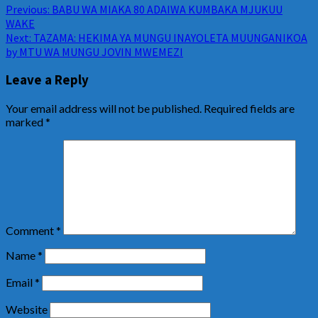
Previous:
BABU WA MIAKA 80 ADAIWA KUMBAKA MJUKUU
WAKE
Next:
TAZAMA: HEKIMA YA MUNGU INAYOLETA MUUNGANIKOA
by MTU WA MUNGU JOVIN MWEMEZI
Leave a Reply
Your email address will not be published.
Required fields are
marked
*
Comment
*
Name
*
Email
*
Website