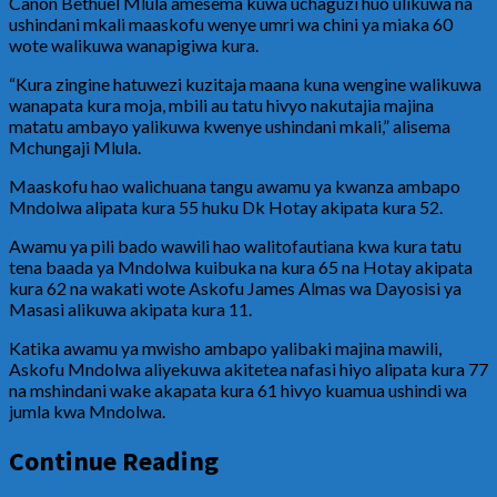
Canon Bethuel Mlula amesema kuwa uchaguzi huo ulikuwa na
ushindani mkali maaskofu wenye umri wa chini ya miaka 60
wote walikuwa wanapigiwa kura.
“Kura zingine hatuwezi kuzitaja maana kuna wengine walikuwa
wanapata kura moja, mbili au tatu hivyo nakutajia majina
matatu ambayo yalikuwa kwenye ushindani mkali,” alisema
Mchungaji Mlula.
Maaskofu hao walichuana tangu awamu ya kwanza ambapo
Mndolwa alipata kura 55 huku Dk Hotay akipata kura 52.
Awamu ya pili bado wawili hao walitofautiana kwa kura tatu
tena baada ya Mndolwa kuibuka na kura 65 na Hotay akipata
kura 62 na wakati wote Askofu James Almas wa Dayosisi ya
Masasi alikuwa akipata kura 11.
Katika awamu ya mwisho ambapo yalibaki majina mawili,
Askofu Mndolwa aliyekuwa akitetea nafasi hiyo alipata kura 77
na mshindani wake akapata kura 61 hivyo kuamua ushindi wa
jumla kwa Mndolwa.
Continue Reading