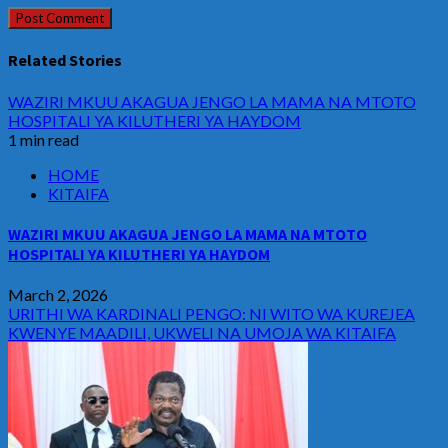
Related Stories
WAZIRI MKUU AKAGUA JENGO LA MAMA NA MTOTO
HOSPITALI YA KILUTHERI YA HAYDOM
1 min read
HOME
KITAIFA
WAZIRI MKUU AKAGUA JENGO LA MAMA NA MTOTO
HOSPITALI YA KILUTHERI YA HAYDOM
March 2, 2026
URITHI WA KARDINALI PENGO: NI WITO WA KUREJEA
KWENYE MAADILI, UKWELI NA UMOJA WA KITAIFA