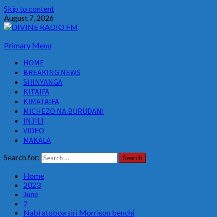
Skip to content
August 7, 2026
Primary Menu
HOME
BREAKING NEWS
SHINYANGA
KITAIFA
KIMATAIFA
MICHEZO NA BURUDANI
INJILI
VIDEO
MAKALA
Search for:
Home
2023
June
2
Nabi atoboa siri Morrison benchi