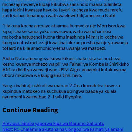
mchezaji mwenye kipaji kikubwa sana ndio maana tulimleta
hapa lakini kwasasa hayuko tayari kucheza kwa muda mrefu
zaidi ya huu tunaompa watu waelewe hili,”amesema Nabi
“Hakuna kocha ambaye ataamua kumweka nje Morrison kwa
kipaji chake kama yuko sawasawa, watu wasidhani sisi
makocha hatupendi kuona timu inashinda Mimi sio kocha wa
kumpa nafasi mchezaji kwa jina lake au presha ya nje ya uwanja
tofauti na kile anachonionyesha uwanja wa mazoezi.
Aidha Nabi ameongeza kuwa kikosi chake kitakachocheza
kesho kwenye mchezo wa pili wa Fainali ya Kombe la Shirikisho
Afrika dhidi ya wenyeji wao USM Alger anaamini kutakuwa na
ubora mkubwa wa kuipigania timu hiyo.
Yanga inahitaji ushindi wa mabao 2-0 na kuendelea kuweza
kupindua matokeo na kuchukua ubingwa baada ya kulala
nyumbani kwa mabao 2-1 wiki iliyopita.
Continue Reading
Previous:
Simba yaporwa kipa wa Marumo Gallants
Next:
RC Chalamila akutana na viongozi wa kamati ya amani