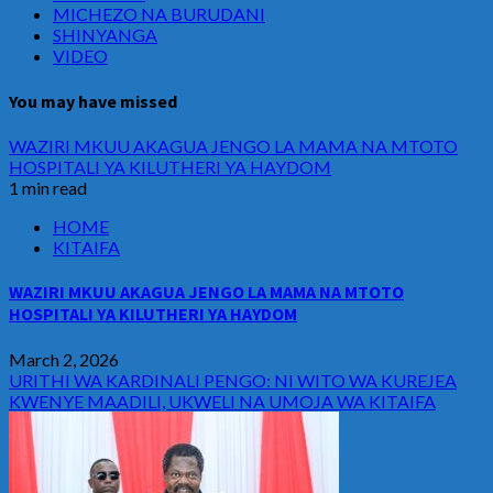
MICHEZO NA BURUDANI
SHINYANGA
VIDEO
You may have missed
WAZIRI MKUU AKAGUA JENGO LA MAMA NA MTOTO
HOSPITALI YA KILUTHERI YA HAYDOM
1 min read
HOME
KITAIFA
WAZIRI MKUU AKAGUA JENGO LA MAMA NA MTOTO
HOSPITALI YA KILUTHERI YA HAYDOM
March 2, 2026
URITHI WA KARDINALI PENGO: NI WITO WA KUREJEA
KWENYE MAADILI, UKWELI NA UMOJA WA KITAIFA