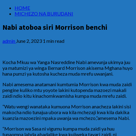
HOME
MICHEZO NA BURUDANI
Nabi atoboa siri Morrison benchi
admin
June 2, 2023
1 min read
Kocha Mkuu wa Yanga Nasreddine Nabi amevunja ukimya juu
ya matumizi ya winga Bernard Morrison akisema Mghana huyo
hana pumzi ya kutosha kucheza muda mrefu uwanjani.
Nabi amesema anatamani kumtumia Morrison kwa muda zaidi
pengine kuliko mtu yoyote lakini kutopenda mazoezi makali
zaidi ndio kitu kinachomkwamisha kumpa muda mrefu zaidi.
“Watu wengi wanataka kumuona Morrison anacheza lakini sisi
makocha ndio tunajua ubora wa kila mchezaji kwa kila dakika
kuanzia mazoezini mpaka uwanja wa mchezo,”amesema Nabi.
“Morrison wa Sasa ni vigumu kumpa muda zaidi ya huu
tunaompa labda abadalike kwa kujiweka tayari zaidi, ni