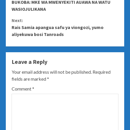
BUKOBA: MKE WA MWENYEKITI AUAWA NA WATU
Reading
WASIOJULIKANA
Next:
Rais Samia apangua safu ya viongozi, yumo
aliyekuwa bosi Tanroads
Leave a Reply
Your email address will not be published.
Required
fields are marked
*
Comment
*