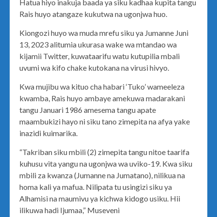
Hatua hiyo inakuja baada ya siku kadhaa kupita tangu
Rais huyo atangaze kukutwa na ugonjwa huo.
Kiongozi huyo wa muda mrefu siku ya Jumanne Juni
13, 2023 alitumia ukurasa wake wa mtandao wa
kijamii Twitter, kuwataarifu watu kutupilia mbali
uvumi wa kifo chake kutokana na virusi hivyo.
Kwa mujibu wa kituo cha habari ‘Tuko’ wameeleza
kwamba, Rais huyo ambaye amekuwa madarakani
tangu Januari 1986 amesema tangu apate
maambukizi hayo ni siku tano zimepita na afya yake
inazidi kuimarika.
“Takriban siku mbili (2) zimepita tangu nitoe taarifa
kuhusu vita yangu na ugonjwa wa uviko-19. Kwa siku
mbili za kwanza (Jumanne na Jumatano), nilikua na
homa kali ya mafua. Nilipata tu usingizi siku ya
Alhamisi na maumivu ya kichwa kidogo usiku. Hii
ilikuwa hadi Ijumaa,” Museveni