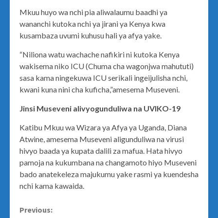
Mkuu huyo wa nchi pia aliwalaumu baadhi ya
wananchi kutoka nchi ya jirani ya Kenya kwa
kusambaza uvumi kuhusu hali ya afya yake.
“Niliona watu wachache nafikiri ni kutoka Kenya
wakisema niko ICU (Chuma cha wagonjwa mahututi)
sasa kama ningekuwa ICU serikali ingeijulisha nchi,
kwani kuna nini cha kuficha,”amesema Museveni.
Jinsi Museveni alivyogunduliwa na UVIKO-19
Katibu Mkuu wa Wizara ya Afya ya Uganda, Diana
Atwine, amesema Museveni aligunduliwa na virusi
hivyo baada ya kupata dalili za mafua. Hata hivyo
pamoja na kukumbana na changamoto hiyo Museveni
bado anatekeleza majukumu yake rasmi ya kuendesha
nchi kama kawaida.
Continue
Previous: