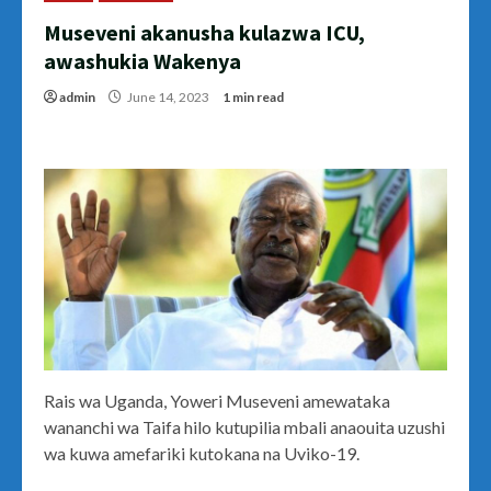
Museveni akanusha kulazwa ICU,
awashukia Wakenya
admin
June 14, 2023
1 min read
Rais wa Uganda, Yoweri Museveni amewataka
wananchi wa Taifa hilo kutupilia mbali anaouita uzushi
wa kuwa amefariki kutokana na Uviko-19.