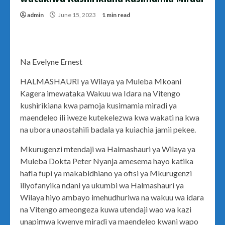
admin
June 15, 2023
1 min read
Na Evelyne Ernest
HALMASHAURI ya Wilaya ya Muleba Mkoani
Kagera imewataka Wakuu wa Idara na Vitengo
kushirikiana kwa pamoja kusimamia miradi ya
maendeleo ili iweze kutekelezwa kwa wakati na kwa
na ubora unaostahili badala ya kuiachia jamii pekee.
Mkurugenzi mtendaji wa Halmashauri ya Wilaya ya
Muleba Dokta Peter Nyanja amesema hayo katika
hafla fupi ya makabidhiano ya ofisi ya Mkurugenzi
iliyofanyika ndani ya ukumbi wa Halmashauri ya
Wilaya hiyo ambayo imehudhuriwa na wakuu wa idara
na Vitengo ameongeza kuwa utendaji wao wa kazi
unapimwa kwenye miradi ya maendeleo kwani wapo