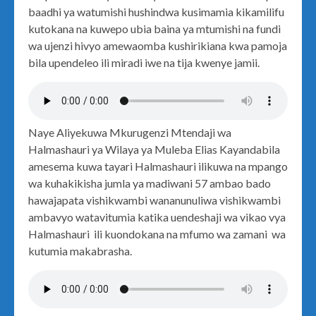
baadhi ya watumishi hushindwa kusimamia kikamilifu
kutokana na kuwepo ubia baina ya mtumishi na fundi
wa ujenzi hivyo amewaomba kushirikiana kwa pamoja
bila upendeleo ili miradi iwe na tija kwenye jamii.
Naye Aliyekuwa Mkurugenzi Mtendaji wa
Halmashauri ya Wilaya ya Muleba Elias Kayandabila
amesema kuwa tayari Halmashauri ilikuwa na mpango
wa kuhakikisha jumla ya madiwani 57 ambao bado
hawajapata vishikwambi wananunuliwa vishikwambi
ambavyo watavitumia katika uendeshaji wa vikao vya
Halmashauri ili kuondokana na mfumo wa zamani wa
kutumia makabrasha.