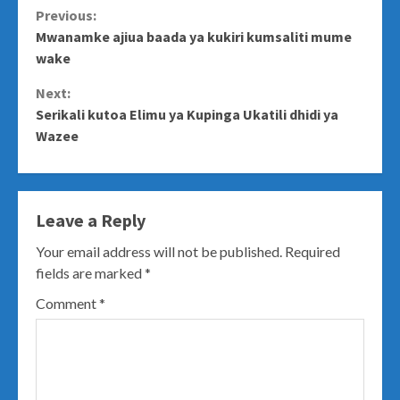
Continue
Previous:
Mwanamke ajiua baada ya kukiri kumsaliti mume
Reading
wake
Next:
Serikali kutoa Elimu ya Kupinga Ukatili dhidi ya
Wazee
Leave a Reply
Your email address will not be published.
Required
fields are marked
*
Comment
*