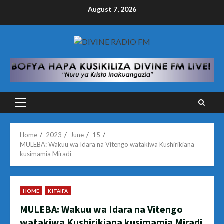
Skip
August 7, 2026
to
content
Primary
Menu
Home
2023
June
15
MULEBA: Wakuu wa Idara na Vitengo watakiwa Kushirikiana
kusimamia Miradi
HOME
KITAIFA
MULEBA: Wakuu wa Idara na Vitengo
watakiwa Kushirikiana kusimamia Miradi