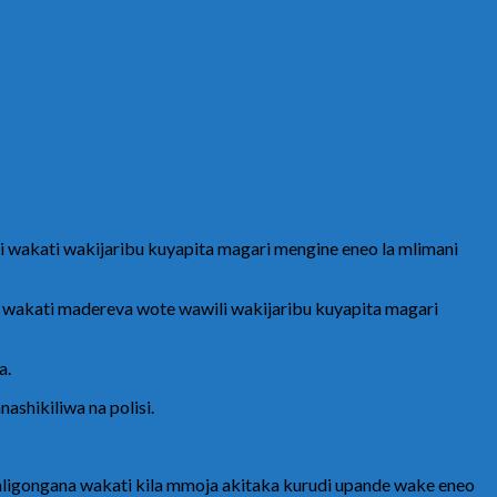
i wakati wakijaribu kuyapita magari mengine eneo la mlimani
 wakati madereva wote wawili wakijaribu kuyapita magari
a.
shikiliwa na polisi.
ligongana wakati kila mmoja akitaka kurudi upande wake eneo