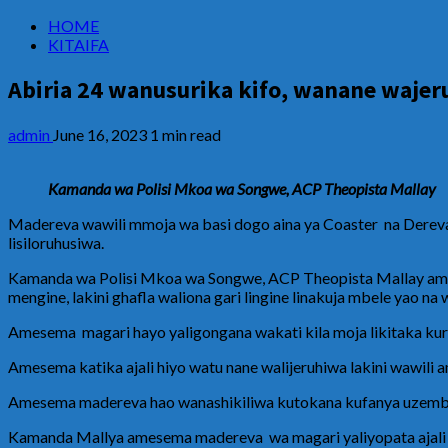
HOME
KITAIFA
Abiria 24 wanusurika kifo, wanane waje
admin
June 16, 2023
1 min read
Kamanda wa Polisi Mkoa wa Songwe, ACP Theopista Mallay
Madereva wawili mmoja wa basi dogo aina ya Coaster na Dereva w
lisiloruhusiwa.
Kamanda wa Polisi Mkoa wa Songwe, ACP Theopista Mallay amese
mengine, lakini ghafla waliona gari lingine linakuja mbele yao n
Amesema magari hayo yaligongana wakati kila moja likitaka kur
Amesema katika ajali hiyo watu nane walijeruhiwa lakini wawili
Amesema madereva hao wanashikiliwa kutokana kufanya uzembe
Kamanda Mallya amesema madereva wa magari yaliyopata ajali w