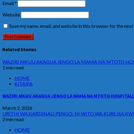
Email
*
Website
Save my name, email, and website in this browser for the nex
Related Stories
WAZIRI MKUU AKAGUA JENGO LA MAMA NA MTOTO HOSP
1 min read
HOME
KITAIFA
WAZIRI MKUU AKAGUA JENGO LA MAMA NA MTOTO HOSPITALI 
March 2, 2026
URITHI WA KARDINALI PENGO: NI WITO WA KUREJEA KW
2 min read
HOME