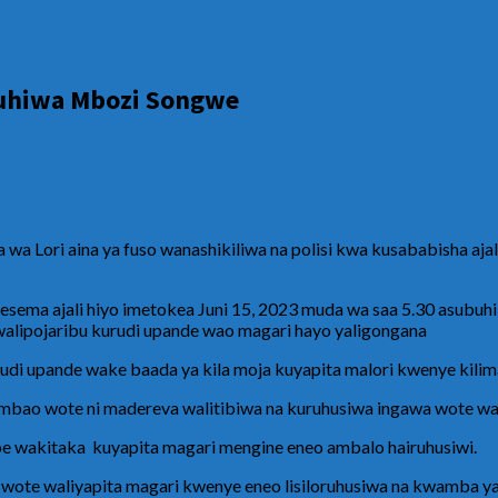
ruhiwa Mbozi Songwe
a Lori aina ya fuso wanashikiliwa na polisi kwa kusababisha ajal
ma ajali hiyo imetokea Juni 15, 2023 muda wa saa 5.30 asubuhi
a walipojaribu kurudi upande wao magari hayo yaligongana
udi upande wake baada ya kila moja kuyapita malori kwenye kilim
 ambao wote ni madereva walitibiwa na kuruhusiwa ingawa wote wana
 wakitaka kuyapita magari mengine eneo ambalo hairuhusiwi.
ote waliyapita magari kwenye eneo lisiloruhusiwa na kwamba ya