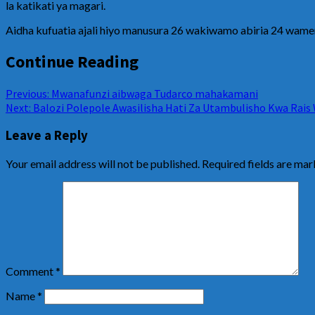
la katikati ya magari.
Aidha kufuatia ajali hiyo manusura 26 wakiwamo abiria 24 wamenu
Continue Reading
Previous:
Mwanafunzi aibwaga Tudarco mahakamani
Next:
Balozi Polepole Awasilisha Hati Za Utambulisho Kwa Rais
Leave a Reply
Your email address will not be published.
Required fields are ma
Comment
*
Name
*