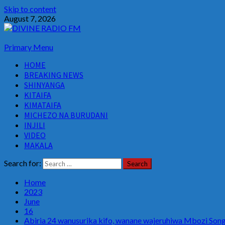
Skip to content
August 7, 2026
Primary Menu
HOME
BREAKING NEWS
SHINYANGA
KITAIFA
KIMATAIFA
MICHEZO NA BURUDANI
INJILI
VIDEO
MAKALA
Search for:
Home
2023
June
16
Abiria 24 wanusurika kifo, wanane wajeruhiwa Mbozi Son