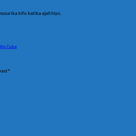
surika kifo katika ajali hiyo.
 Wa Cuba
rked
*