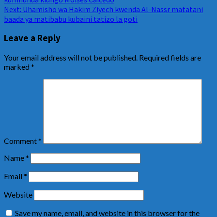
Next:
Uhamisho wa Hakim Ziyech kwenda Al-Nassr matatani
baada ya matibabu kubaini tatizo la goti
Leave a Reply
Your email address will not be published.
Required fields are
marked
*
Comment
*
Name
*
Email
*
Website
Save my name, email, and website in this browser for the