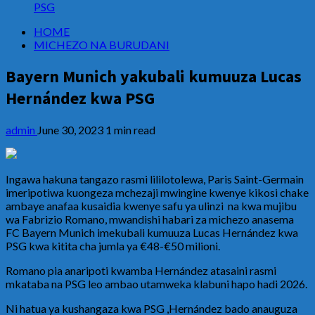
PSG
HOME
MICHEZO NA BURUDANI
Bayern Munich yakubali kumuuza Lucas
Hernández kwa PSG
admin
June 30, 2023
1 min read
Ingawa hakuna tangazo rasmi lililotolewa, Paris Saint-Germain
imeripotiwa kuongeza mchezaji mwingine kwenye kikosi chake
ambaye anafaa kusaidia kwenye safu ya ulinzi na kwa mujibu
wa Fabrizio Romano, mwandishi habari za michezo anasema
FC Bayern Munich imekubali kumuuza Lucas Hernández kwa
PSG kwa kitita cha jumla ya €48-€50 milioni.
Romano pia anaripoti kwamba Hernández atasaini rasmi
mkataba na PSG leo ambao utamweka klabuni hapo hadi 2026.
Ni hatua ya kushangaza kwa PSG ,Hernández bado anauguza