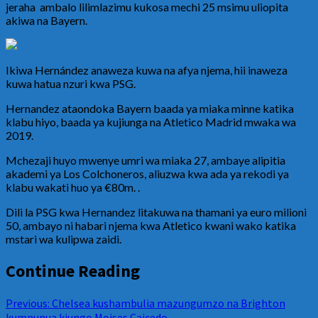
jeraha ambalo lilimlazimu kukosa mechi 25 msimu uliopita
akiwa na Bayern.
Ikiwa Hernández anaweza kuwa na afya njema, hii inaweza
kuwa hatua nzuri kwa PSG.
Hernandez ataondoka Bayern baada ya miaka minne katika
klabu hiyo, baada ya kujiunga na Atletico Madrid mwaka wa
2019.
Mchezaji huyo mwenye umri wa miaka 27, ambaye alipitia
akademi ya Los Colchoneros, aliuzwa kwa ada ya rekodi ya
klabu wakati huo ya €80m. .
Dili la PSG kwa Hernandez litakuwa na thamani ya euro milioni
50, ambayo ni habari njema kwa Atletico kwani wako katika
mstari wa kulipwa zaidi.
Continue Reading
Previous:
Chelsea kushambulia mazungumzo na Brighton
kumnunua kiungo Moises Caicedo