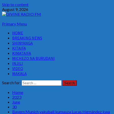
Skip to content
August 9, 2026
Primary Menu
HOME
BREAKING NEWS
SHINYANGA
KITAIFA
KIMATAIFA
MICHEZO NA BURUDANI
INJILI
VIDEO
MAKALA
Search for:
Home
2023
June
30
Bayern Munich yakubali kumuuza Lucas Hernández kwa