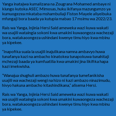
Yanga inatajwa kumalizana na Zougrana Mohamed ambaye ni
kiungo kutoka ASEC Mimosas, huku ikifanya mazungumzo ya
kumuogezea mkataba mshambuliaji Fiston Mayele aliyeibuka
mfungaji bora baada ya kutupia mabao 17 msimu wa 2022/23.
Rais wa Yanga, Injinia Hersi Said ameweka wazi kuwa wakati
wa usajili wataingia sokoni kwa umakini kuwaongeza wachezaji
bora, watakaoongeza ushindani kwenye timu hiyo kwa mbinu
ya kipekee.
“Inapofika suala la usajili inajulikana namna ambavyo huwa
tunafanya kazi na ambacho kinatokea tunapokuwa tunahitaji
mchezaji baada ya kumfuatilia kwa umakini jina likifika hapa
kazi imekwisha.
“Wanajua shughuli ambazo huwa tunafanya tumefanikisha
usajili wa wachezaji wengi na hizo ni kazi ambazo ninazimudu,
hivyo hakuna ambacho kitashindikana,” alisema Hersi.
Rais wa Yanga, Injinia Hersi Said ameweka wazi kuwa wakati
wa usajili wataingia sokoni kwa umakini kuwaongeza wachezaji
bora, watakaoongeza ushindani kwenye timu hiyo kwa mbinu
ya kipekee.