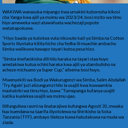
WAKIWA wanasuka mipango kwa umakini kuboresha kikosi
cha Yanga kwa ajili ya msimu wa 2023/24, bosi mzito wa timu
hiyo ameweka wazi atawafuata wachezaji popote
watakapokuwa.
“Hiyo baada ya kutokea vuta nikuvute kati ya Simba na Cotton
Sports iliyotaka kitita hicho cha fedha ili muachie ambacho
Simba walikuwa hawapo tayari kutoa pesa hizo.
“Simba imefanikisha dili hilo haraka na tayari staa huyo
ametakiwa kutua nchini haraka kwa ajili ya utambulisho na
acheze michuano ya Super Cup,” alisema bosi huyo.
Mwenyekiti wa Bodi ya Wakurugenzi wa Simba, Salim Abdallah
‘Try Again’ juzi alizungumzi hilo la usajili kwa kuwaambia
mashabiki wa timu hiyo, kuwa “Tumepanga kufanya usajili
katika kuelekea usajili wa msimu ujao.
lilifunguliwa rasmi na linatarajiwa kufungwa Agosti 31, mwaka
huu kuendana na taarifa iliyotolewa na Shirikisho la Soka
Tanzania (TFF), ambayo ilieleza kuwa hakutakuwa na muda wa
ziada.