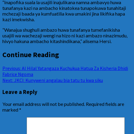
“Inapofika suala la usajili inajulikana namna ambavyo huwa
tunafanya kazi na ambacho kinatokea tunapokuwa tunahitaji
mchezaji baada ya kumfuatilia kwa umakini jina likifika hapa
kazi imekwisha.
“Wanajua shughuli ambazo huwa tunafanya tumefanikisha
usajili wa wachezaji wengi na hizo ni kazi ambazo ninazimudu,
hivyo hakuna ambacho kitashindikana,” alisema Hersi.
Continue Reading
Previous:
Al Hilal Yatangaza Kuchukua Hatua Za Kisheria Dhidi
Fabrice Ngoma
Next:
JKCI: Kunyweni angalau bia tatu tu kwa siku
Leave a Reply
Your email address will not be published.
Required fields are
marked
*