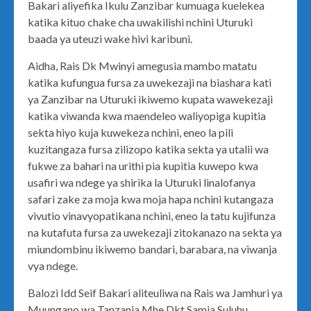
Bakari aliyefika Ikulu Zanzibar kumuaga kuelekea
katika kituo chake cha uwakilishi nchini Uturuki
baada ya uteuzi wake hivi karibuni.
Aidha, Rais Dk Mwinyi amegusia mambo matatu
katika kufungua fursa za uwekezaji na biashara kati
ya Zanzibar na Uturuki ikiwemo kupata wawekezaji
katika viwanda kwa maendeleo waliyopiga kupitia
sekta hiyo kuja kuwekeza nchini, eneo la pili
kuzitangaza fursa zilizopo katika sekta ya utalii wa
fukwe za bahari na urithi pia kupitia kuwepo kwa
usafiri wa ndege ya shirika la Uturuki linalofanya
safari zake za moja kwa moja hapa nchini kutangaza
vivutio vinavyopatikana nchini, eneo la tatu kujifunza
na kutafuta fursa za uwekezaji zitokanazo na sekta ya
miundombinu ikiwemo bandari, barabara, na viwanja
vya ndege.
Balozi Idd Seif Bakari aliteuliwa na Rais wa Jamhuri ya
Muungano wa Tanzania Mhe.Dkt Samia Suluhu