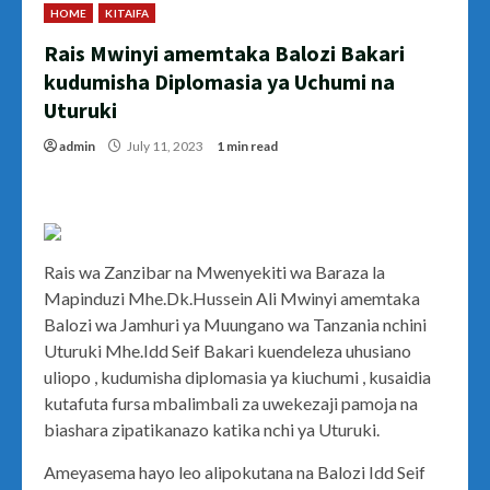
HOME
KITAIFA
Rais Mwinyi amemtaka Balozi Bakari
kudumisha Diplomasia ya Uchumi na
Uturuki
admin
July 11, 2023
1 min read
Rais wa Zanzibar na Mwenyekiti wa Baraza la
Mapinduzi Mhe.Dk.Hussein Ali Mwinyi amemtaka
Balozi wa Jamhuri ya Muungano wa Tanzania nchini
Uturuki Mhe.Idd Seif Bakari kuendeleza uhusiano
uliopo , kudumisha diplomasia ya kiuchumi , kusaidia
kutafuta fursa mbalimbali za uwekezaji pamoja na
biashara zipatikanazo katika nchi ya Uturuki.
Ameyasema hayo leo alipokutana na Balozi Idd Seif