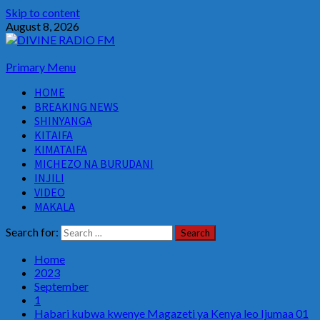
Skip to content
August 8, 2026
Primary Menu
HOME
BREAKING NEWS
SHINYANGA
KITAIFA
KIMATAIFA
MICHEZO NA BURUDANI
INJILI
VIDEO
MAKALA
Search for:
Home
2023
September
1
Habari kubwa kwenye Magazeti ya Kenya leo Ijumaa 01