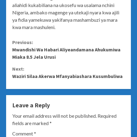
aliahidi kukabiliana na ukosefu wa usalama nchini
Nigeria, ambako magenge ya utekaji nyara kwa ajili
ya fidia yamekuwa yakifanya mashambuzi ya mara
kwa mara mashuleni.
Continue
Previous:
Mwandishi Wa Habari Aliyeandamana Ahukumiwa
Reading
Miaka 8.5 Jela Urusi
Next:
Waziri Silaa Akerwa Mfanyabiashara Kusumbuliwa
Leave a Reply
Your email address will not be published.
Required
fields are marked
*
Comment
*