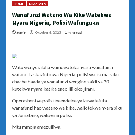
HOME
KIMATAIFA
Wanafunzi Watano Wa Kike Watekwa
Nyara Nigeria, Polisi Wafunguka
admin
October 6, 2023
1 min read
Watu wenye silaha wamewateka nyara wanafunzi
watano kaskazini mwa Nigeria, polisi walisema, siku
chache baada ya wanafunzi wengine zaidi ya 20
kutekwa nyara katika eneo lililoko jirani.
Operesheni ya polisi inaendelea ya kuwatafuta
wanafunzi hao watano wa kike, waliotekwa nyara siku
ya Jumatano, walisema polisi.
Mtu mmoja amezuiliwa.