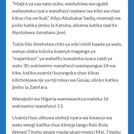
“Majira ya saa nane usiku, washukiwa wa ugaidi
waliwateka nyara wanafunzi watano wa kike wa chuo
kikuu cha serikali,” Aliyu Abubakar Sadiq, msemaji wa
polisi katika jimbo la Katsina, alisema katika taarifa
iliyotolewa Jumatano jioni.
Tukio hilo limetokea chini ya wiki mbili baada ya watu
wenye silaha kutoka kwenye magenge ya
“majambazi” ya wahalifu kuwateka nyara zaidi ya
watu 30, wakiwemo wanafunzi wasiopungua 24 wa
kike, katika uvamizi kuzunguka chuo kikuu
kilichokuwa nje ya mji mkuu wa Gusau, ulioko katika
jimbo la Zamfara.
Wanajeshi wa Nigeria wamewaokoa mateka 16
wakiwemo wanafunzi 13.
Uvamizi huo ulikuwa utekeji nyara wa kwanza wa
watu wengi katika chuo kimoja tangu Rais Bola
Ahmed Tinubu aingie madarakani mwezi Mei, Tinubu