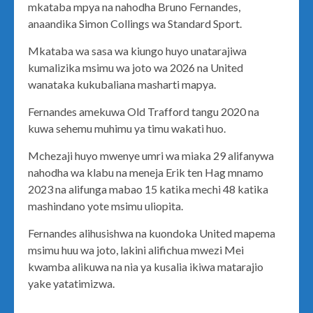
mkataba mpya na nahodha Bruno Fernandes,
anaandika Simon Collings wa Standard Sport.
Mkataba wa sasa wa kiungo huyo unatarajiwa
kumalizika msimu wa joto wa 2026 na United
wanataka kukubaliana masharti mapya.
Fernandes amekuwa Old Trafford tangu 2020 na
kuwa sehemu muhimu ya timu wakati huo.
Mchezaji huyo mwenye umri wa miaka 29 alifanywa
nahodha wa klabu na meneja Erik ten Hag mnamo
2023 na alifunga mabao 15 katika mechi 48 katika
mashindano yote msimu uliopita.
Fernandes alihusishwa na kuondoka United mapema
msimu huu wa joto, lakini alifichua mwezi Mei
kwamba alikuwa na nia ya kusalia ikiwa matarajio
yake yatatimizwa.