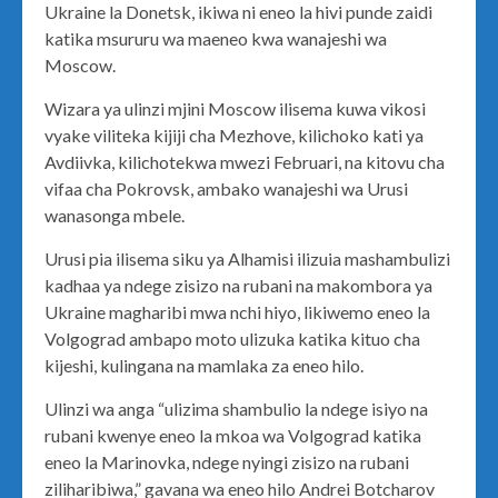
Ukraine la Donetsk, ikiwa ni eneo la hivi punde zaidi
katika msururu wa maeneo kwa wanajeshi wa
Moscow.
Wizara ya ulinzi mjini Moscow ilisema kuwa vikosi
vyake viliteka kijiji cha Mezhove, kilichoko kati ya
Avdiivka, kilichotekwa mwezi Februari, na kitovu cha
vifaa cha Pokrovsk, ambako wanajeshi wa Urusi
wanasonga mbele.
Urusi pia ilisema siku ya Alhamisi ilizuia mashambulizi
kadhaa ya ndege zisizo na rubani na makombora ya
Ukraine magharibi mwa nchi hiyo, likiwemo eneo la
Volgograd ambapo moto ulizuka katika kituo cha
kijeshi, kulingana na mamlaka za eneo hilo.
Ulinzi wa anga “ulizima shambulio la ndege isiyo na
rubani kwenye eneo la mkoa wa Volgograd katika
eneo la Marinovka, ndege nyingi zisizo na rubani
ziliharibiwa,” gavana wa eneo hilo Andrei Botcharov