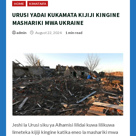
HOME
KIMATAIFA
URUSI YADAI KUKAMATA KIJIJI KINGINE
MASHARIKI MWA UKRAINE
admin
August 22, 2024
1 min read
Jeshi la Urusi siku ya Alhamisi lilidai kuwa lilikuwa
limeteka kijiji kingine katika eneo la mashariki mwa