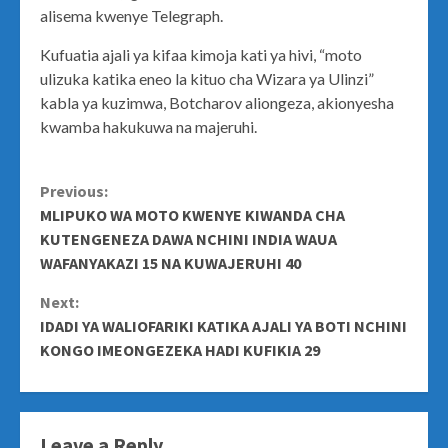
alisema kwenye Telegraph.
Kufuatia ajali ya kifaa kimoja kati ya hivi, “moto
ulizuka katika eneo la kituo cha Wizara ya Ulinzi”
kabla ya kuzimwa, Botcharov aliongeza, akionyesha
kwamba hakukuwa na majeruhi.
Continue
Previous:
MLIPUKO WA MOTO KWENYE KIWANDA CHA
Reading
KUTENGENEZA DAWA NCHINI INDIA WAUA
WAFANYAKAZI 15 NA KUWAJERUHI 40
Next:
IDADI YA WALIOFARIKI KATIKA AJALI YA BOTI NCHINI
KONGO IMEONGEZEKA HADI KUFIKIA 29
Leave a Reply