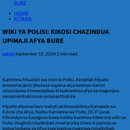
BURE
HOME
KITAIFA
WIKI YA POLISI: KIKOSI CHAZINDUA
UPIMAJI AFYA BURE
admin
September 12, 2024
2 min read
Kamishna Msaidizi wa Jeshi la Polisi, Abdallah Mpallo
amesema jamii ijitokeze kupima afya kwenye kambi
zinazokuwa kimeandaliwa ili kuikomboa afya na magonjwa
yanayoambukiza na yasiyoambukiza.
Mpallo alisema hayo wakati akimuwakilisha Kamanda wa
Kikosi cha Afya, Naibu Kamishna wa Polisi, DCP Lucas
Mkondya na kuongeza kuwa katika kuelekea kilele cha wiki ya
Polisi shughuli mbalimbali zimefanyika ikiwa ni pamoja na
kutoa huduma za Afya kwa kupima magojwa mbalimbali.