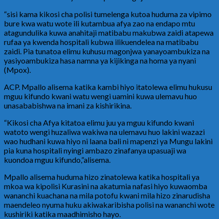
“sisi kama kikosi cha polisi tumelenga kutoa huduma za vipimo
bure kwa watu wote ili kutambua afya zao na endapo mtu
atagundulika kuwa anahitaji matibabu makubwa zaidi atapewa
rufaa ya kwenda hospitali kubwa ilikuendelea na matibabu
zaidi. Pia tunatoa elimu kuhusu magonjwa yanayoambukiza na
yasiyoambukiza hasa namna ya kijikinga na homa ya nyani
(Mpox).
ACP. Mpallo alisema katika kambi hiyo itatolewa elimu hukusu
mguu kifundo kwani watu wengi uamini kuwa ulemavu huo
unasababishwa na imani za kishirikina.
“Kikosi cha Afya kitatoa elimu juu ya mguu kifundo kwani
watoto wengi huzaliwa wakiwa na ulemavu huo lakini wazazi
wao hudhani kuwa hiyo ni laana bali ni mapenzi ya Mungu lakini
pia kuna hospitali nyingi ambazo zinafanya upasuaji wa
kuondoa mguu kifundo,”alisema.
Mpallo alisema huduma hizo zinatolewa katika hospitali ya
mkoa wa kipolisi Kurasini na akatumia nafasi hiyo kuwaomba
wananchi kuachana na mila potofu kwani mila hizo zinarudisha
maendeleo nyuma huku akiwakaribisha polisi na wananchi wote
kushiriki katika maadhimisho hayo.