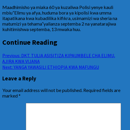
Maadhimisho ya miaka 60 ya kuzaliwa Polisi yenye kauli
mbiu”Elimu ya afya, huduma bora ya kipolisi kwa umma
itapatikana kwa kubadilika kifikra, usimamizi wa sheria na
matumizi ya tehama”yalianza septemba 2 na yanatarajiwa
kuhitimishwa septemba, 13 mwaka huu.
Continue Reading
Previous:
DKT. TULIA ASISITIZA KIPAUMBELE CHA ELIMU,
AJIRA KWA VIJANA
Next:
YANGA YAWASILI ETHIOPIA KWA MAFUNGU
Leave a Reply
Your email address will not be published.
Required fields are
marked
*