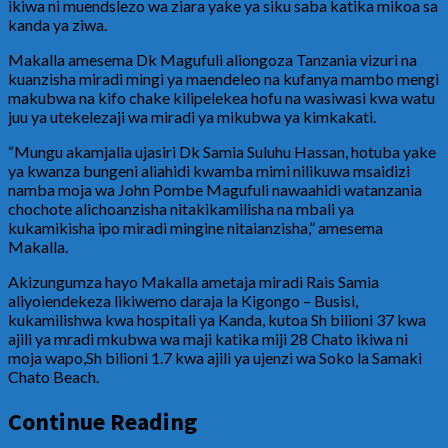
ikiwa ni muendslezo wa ziara yake ya siku saba katika mikoa sa
kanda ya ziwa.
Makalla amesema Dk Magufuli aliongoza Tanzania vizuri na
kuanzisha miradi mingi ya maendeleo na kufanya mambo mengi
makubwa na kifo chake kilipelekea hofu na wasiwasi kwa watu
juu ya utekelezaji wa miradi ya mikubwa ya kimkakati.
“Mungu akamjalia ujasiri Dk Samia Suluhu Hassan, hotuba yake
ya kwanza bungeni aliahidi kwamba mimi nilikuwa msaidizi
namba moja wa John Pombe Magufuli nawaahidi watanzania
chochote alichoanzisha nitakikamilisha na mbali ya
kukamikisha ipo miradi mingine nitaianzisha,” amesema
Makalla.
Akizungumza hayo Makalla ametaja miradi Rais Samia
aliyoiendekeza likiwemo daraja la Kigongo – Busisi,
kukamilishwa kwa hospitali ya Kanda, kutoa Sh bilioni 37 kwa
ajili ya mradi mkubwa wa maji katika miji 28 Chato ikiwa ni
moja wapo,Sh bilioni 1.7 kwa ajili ya ujenzi wa Soko la Samaki
Chato Beach.
Continue Reading