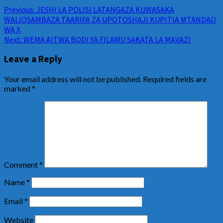
Previous:
JESHI LA POLISI LATANGAZA KUWASAKA
WALIOSAMBAZA TAARIFA ZA UPOTOSHAJI KUPITIA MTANDAO
WA X
Next:
WEMA AITWA BODI YA FILAMU SAKATA LA MAVAZI
Leave a Reply
Your email address will not be published.
Required fields are
marked
*
Comment
*
Name
*
Email
*
Website