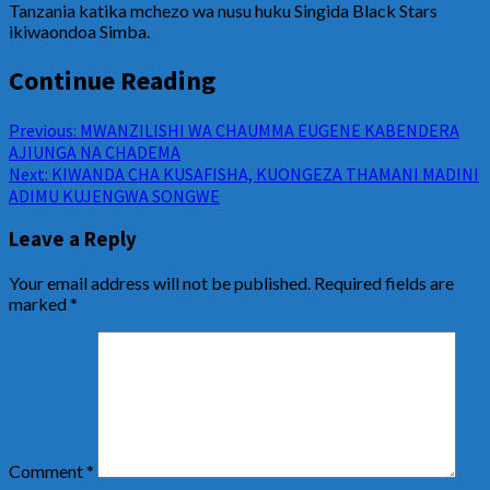
Tanzania katika mchezo wa nusu huku Singida Black Stars
ikiwaondoa Simba.
Continue Reading
Previous:
MWANZILISHI WA CHAUMMA EUGENE KABENDERA
AJIUNGA NA CHADEMA
Next:
KIWANDA CHA KUSAFISHA, KUONGEZA THAMANI MADINI
ADIMU KUJENGWA SONGWE
Leave a Reply
Your email address will not be published.
Required fields are
marked
*
Comment
*