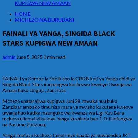
KUPIGWA NEW AMAAN
HOME
MICHEZO NA BURUDANI
FAINALI YA YANGA, SINGIDA BLACK
STARS KUPIGWA NEW AMAAN
admin
June 5, 2025
1 min read
FAINALI ya Kombe la Shirikisho la CRDB kati ya Yanga dhidi ya
Singida Black Stars imepangwa kuchezwa kwenye Uwanja wa
Amaan huko Unguja, Zanzibar.
Mchezo unatarajiwa kupigwa Juni 28, mwaka huu huko
Zanzibar ambako timu hizo mara ya mwisho kukutana kwenye
uwanja huo katika mzunguko wa kwanza wa Ligi Kuu Bara
mchezo uliomalizika kwa Yanga kushinda bao 1-0 lililofungwa
na Pacome Zouzoua.
Yanga imefuzu kucheza fainali hiyo baada ya kuwaondoa JKT